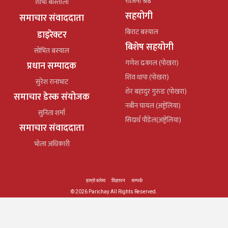
रोजिना श्रेष्ठ
शोभा बास्तोला
सहयोगी
समाचार संवाददाता
बिराट बस्याल
डाइरेक्टर
बिशेष सहयोगी
सोभित बस्याल
गणेश ढकाल (पोखरा)
प्रधान सम्पादक
शिव थापा (पोखरा)
सुरेश रानाभाट
शेर बहादुर गुरुङ (पोखरा)
समाचार डेस्क संयोजक
नबीन घायल (अष्ट्रेलिया)
सुनिता शर्मा
सिदार्थ पौडेल(अष्ट्रेलिया)
समाचार संवाददाता
भोला अधिकारी
हाम्रो बारेमा
विज्ञापन
सम्पर्क
© 2026 Parichay All Rights Reserved.