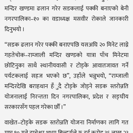
मन्दिर खण्डमा ढलान गरेर सडकलाई पक्की बनाएको बेनी
नगरपालिका–१० का वडाध्यक्ष मसवीर रोकाले जानकारी
दिनुभयो ।
“सडक ढलान गरेर पक्की बनाएपछि यसअघि २० मिनेट लाग्ने
गहतेचोक–राम्जाली मन्दिर खण्डको यात्रा पाँच मिनेटमा
छोटिनुका साथै स्थानीयवासी र टोड्के आवातजावत गर्ने
पर्यटकलाई सहज भएको छ”, उहाँले भन्नुभयो, “राम्जाली
मन्दिरदेखि बराहथान हँुदै टोड्के जोड्ने सडक स्तरोन्नति
योजनालाई निरन्तता दिन नगरपालिका, प्रदेश र सङ्घीय
सरकारसँग पहल गरेका छौँ ।”
वाखेत–टोड्के सडक स्तरोन्नति योजना निर्माणका लागि गत
माघ १० गते दुप्चेश्वर शुभम् बिल्डर्सले रु दुई करोड ३६ लाख २३