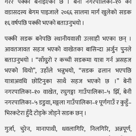
गरेर पक्की बनाइएको छ । बेनी नगरपालिका–१० का
वडासदस्य बेगम पाइजाले २०६६ सालमा मार्ग खुलेको सडक
१६ वर्षपछि पक्की भएको बताउनुभयो ।
पक्की सडक बनेपछि स्थानीयवासी उत्साही भएका छन् ।
आवतजावत सहज भएको वाखेतका बासिन्दा अर्जुुन पुुनले
बताउनुभयो । “साँघुुरो र कच्ची सडकमा यात्रा गर्न असहज
भएको थियो”, उहाँले भन्नुभयो, “सडक ढलान भएपछि
यात्राअवधि छोटिनुका साथै सहज भएको छ ।” बेनी
नगरपालिका–१० वाखेत, रघुगङ्गा गाउँपालिका–५ झिँ, बेनी
नगरपालिका–५ डडुवा, मङ्गला गाउँपालिका–१ पूर्णगाउँ र कुहुँ–
भिरकटेरा हुँदै टोड्के जोड्ने सडक छन् ।
गुर्जा, चुरेन, मानापाथी, धवलागिरि, निलगिरि, अन्नपूर्ण,