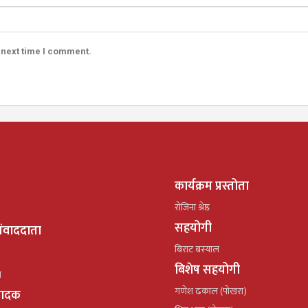
 next time I comment.
कार्यक्रम प्रस्तोता
रोजिना श्रेष्ठ
सहयोगी
ंवाददाता
बिराट बस्याल
बिशेष सहयोगी
ल
गणेश ढकाल (पोखरा)
्पादक