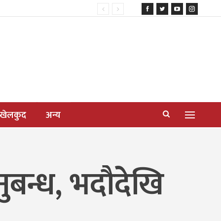
खेलकुद
अन्य
नुबन्ध, भदौदेखि