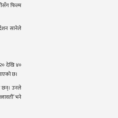
तीसँग फिल्म
देशन सानेले
 २० देखि ४०
जनाएको छ।
ा छन्। उनले
ज्जावती’ भने