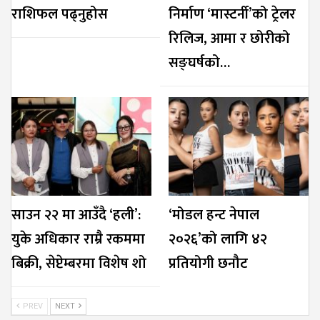
राशिफल पढ्नुहोस
निर्माण ‘मास्टर्नी’को ट्रेलर
रिलिज, आमा र छोरीको
सङ्घर्षको…
साउन २२ मा आउँदै ‘हली’:
‘मोडल हन्ट नेपाल
युके अधिकार राम्रै रकममा
२०२६’को लागि ४२
बिक्री, सेप्टेम्बरमा विशेष शो
प्रतियोगी छनौट
PREV
NEXT