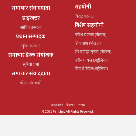
सहयोगी
समाचार संवाददाता
बिराट बस्याल
डाइरेक्टर
बिशेष सहयोगी
सोभित बस्याल
गणेश ढकाल (पोखरा)
प्रधान सम्पादक
शिव थापा (पोखरा)
सुरेश रानाभाट
शेर बहादुर गुरुङ (पोखरा)
समाचार डेस्क संयोजक
नबीन घायल (अष्ट्रेलिया)
सुनिता शर्मा
सिदार्थ पौडेल(अष्ट्रेलिया)
समाचार संवाददाता
भोला अधिकारी
हाम्रो बारेमा
विज्ञापन
सम्पर्क
© 2026 Parichay All Rights Reserved.