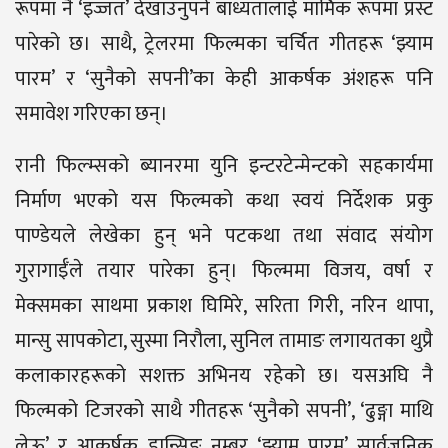
रूपमा नै ‘इज्जत’ देखाउनुपर्ने बाध्यतालाई मार्मिक रूपमा प्रस्ट
पारेको छ। साथै, ट्रेलरमा फिल्मका चर्चित गीतहरू ‘झ्याम
पारम’ र ‘सुनैको सपनी’का केही आकर्षक अंशहरू पनि
समावेश गरिएका छन्।
रानी फिल्म्सको ब्यानरमा युनि इन्टरटेन्मेन्टको सहकार्यमा
निर्माण भएको यस फिल्मको कथा स्वयं निर्देशक प्रकु
पाण्डेयले लेखेका हुन् भने पटकथा तथा संवाद संयोग
गुरागाईँले तयार पारेका हुन्। फिल्ममा विजय, वर्षा र
मेक्समका साथमा प्रकाश घिमिरे, सरिता गिरी, नरिन थापा,
मान्सु सापकोटा, सुस्मा निरौला, सुनिल तामाङ लगायतका थुप्रै
कलाकारहरूको सशक्त अभिनय रहेको छ। यसअघि नै
फिल्मको टिजरको साथै गीतहरू ‘सुनैको सपनी’, ‘ढुङ्गा माथि
लेऊ’ र आकर्षक डान्सिङ नम्बर ‘झ्याम पारम’ सार्वजनिक