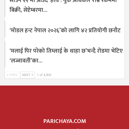
साउन २२ मा आउँदै ‘हली’: युके अधिकार राम्रै रकममा
बिक्री, सेप्टेम्बरमा…
‘मोडल हन्ट नेपाल २०२६’को लागि ४२ प्रतियोगी छनौट
‘मलाई पिर परेको तिम्लाई के थाहा छ’भन्दै रोडमा भेटिए
‘लज्जावती’का…
PREV
NEXT
1 of 4,832
PARICHAYA.COM