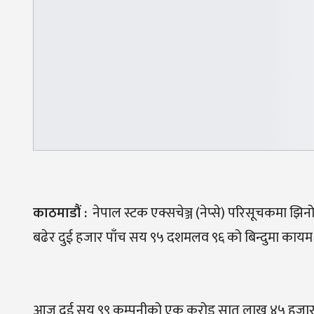
काठमाडौं
:
नेपाल स्टक एक्सचेञ्ज (नेप्से) परिसूचकमा झ
बढेर दुई हजार पाँच सय ९५ दशमलव ९६ को बिन्दुमा कायम
आज दुई सय ९९ कम्पनीको एक करोड सात लाख ४५ हजार चा