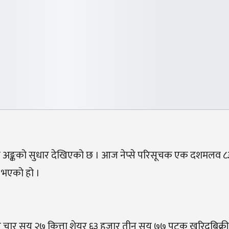
िनो अङ्कको सुधार देखिएको छ । आज नेप्से परिसूचक एक दशमलव ८३
 भएको हो ।
र सय २७ कित्ता शेयर ६३ हजार तीन सय ७७ पटक खरिदबिक्री हु