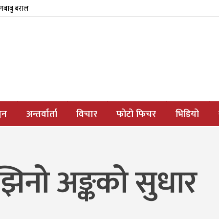
्णबाबु बराल
जन
अन्तर्वार्ता
विचार
फोटो फिचर
भिडियो
 झिनो अङ्कको सुधार