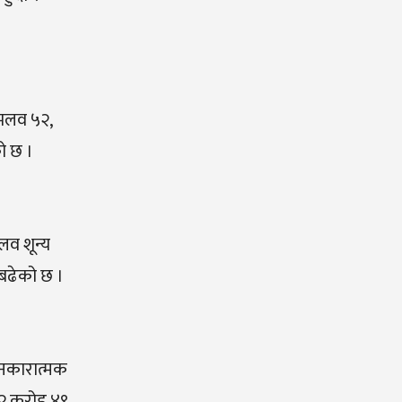
शमलव ५२,
ो छ ।
व शून्य
 बढेको छ ।
 नकारात्मक
३२ करोड ४९