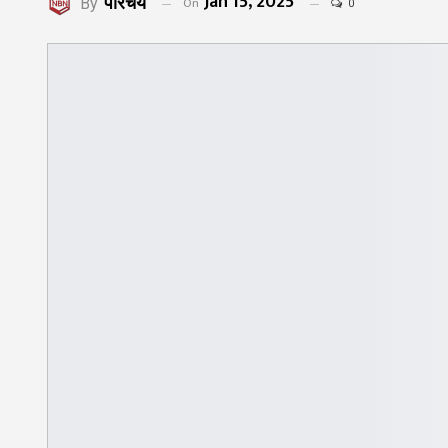
Jan 15, 2025
परिचय
On
By
0