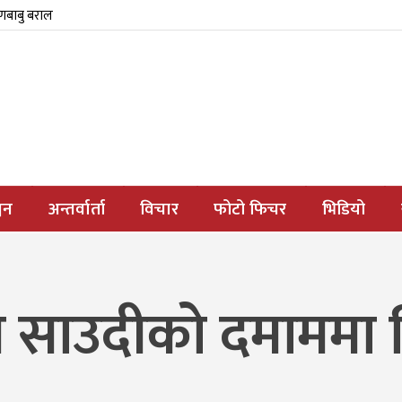
्णबाबु बराल
जन
अन्तर्वार्ता
विचार
फोटो फिचर
भिडियो
े साउदीको दमाममा 