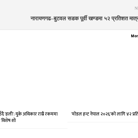
N
नारायणगढ–बुटवल सडक पूर्वी खण्डमा ५२ प्रतिशत मात्र
Mor
दै ‘हली’: युके अधिकार राम्रै रकममा
‘मोडल हन्ट नेपाल २०२६’को लागि ४२ प्र
मा विशेष शो