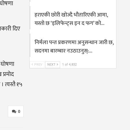
ा घोषणा
हराएकी छोरी खोज्दै भौतारिएकी आमा,
यस्तो छ ‘इलिफेन्ट्स इन द फग’ को…
ानकारी दिए
निर्मला पन्त प्रकरणमा अनुसन्धान जारी छ,
सदनमा बारम्बार नउठाउनुस्:…
ा घोषणा
PREV
NEXT
1 of 4,832
 प्रमोद
त्यस्तै १५
0