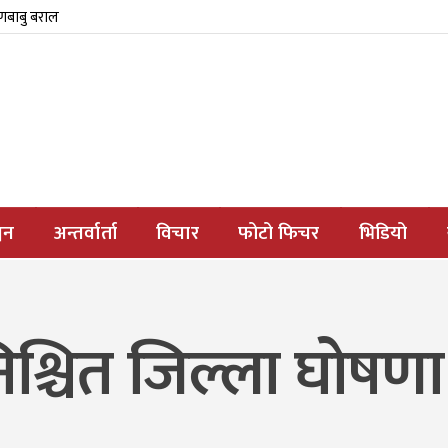
्णबाबु बराल
जन
अन्तर्वार्ता
विचार
फोटो फिचर
भिडियो
निश्चित जिल्ला घोषणा