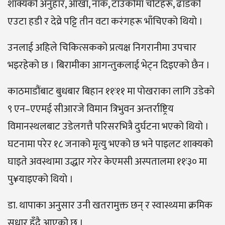
शाक्यको अनुहार, आँखा, नाक, टाउकोमा चोटहरू, ढाडको
एउटा हडी र देव्रे पट्टि तीन वटा करंगहरू भाँचिएको थियो ।
उनलाई अहिले चिकित्सकको प्रत्यक्ष निगरानीमा उपचार
भइरहेको छ । बिरामीका आगन्तुकलाई भेट्न दिइएको छैन ।
काठमाडौंबाट बुधबार बिहान ११ः११ मा पोखराका लागि उडेको
९ एन–एएमई सीआरजे विमान त्रिभुवन अन्तर्राष्ट्रिय
विमानस्थलबाट उडेलगत्तै परिसरभित्रै दुर्घटना भएको थियो ।
घटनामा परेर १८ जनाको मृत्यु भएको छ भने पाइलट शाक्यको
घाइते अवस्थामा उद्धार गरेर केएमसी अस्पतालमा ११ः३० मा
पु¥याइएको थियो ।
डा. थापाका अनुसार उनी खतरामुक्त छन् र स्वास्थ्यमा क्रमिक
सुधार हुँदै आएको छ ।