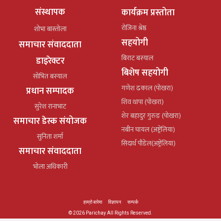
संस्थापक
कार्यक्रम प्रस्तोता
रोजिना श्रेष्ठ
शोभा बास्तोला
सहयोगी
समाचार संवाददाता
बिराट बस्याल
डाइरेक्टर
बिशेष सहयोगी
सोभित बस्याल
गणेश ढकाल (पोखरा)
प्रधान सम्पादक
शिव थापा (पोखरा)
सुरेश रानाभाट
शेर बहादुर गुरुङ (पोखरा)
समाचार डेस्क संयोजक
नबीन घायल (अष्ट्रेलिया)
सुनिता शर्मा
सिदार्थ पौडेल(अष्ट्रेलिया)
समाचार संवाददाता
भोला अधिकारी
हाम्रो बारेमा
विज्ञापन
सम्पर्क
© 2026 Parichay All Rights Reserved.