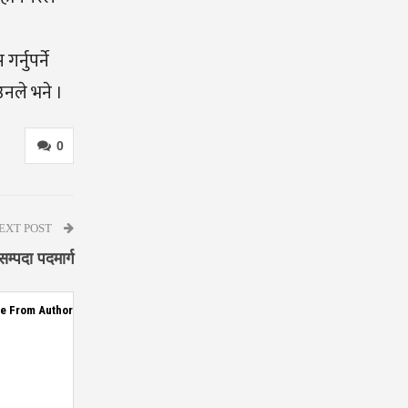
्नुपर्ने
उनले भने ।
0
EXT POST
म्पदा पदमार्ग
e From Author