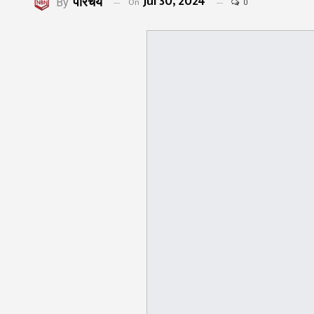
Jul 30, 2024
परिचय
On
By
0