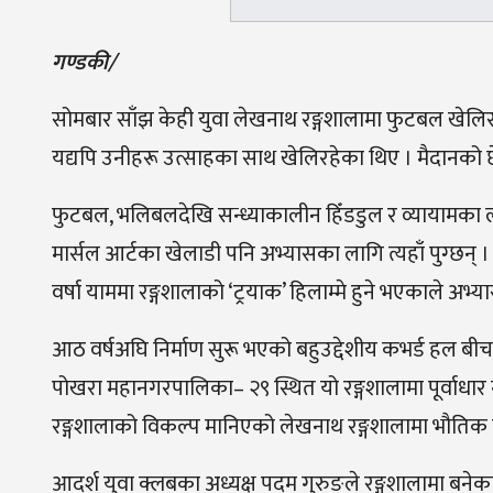
गण्डकी/
सोमबार साँझ केही युवा लेखनाथ रङ्गशालामा फुटबल खेलिरहेक
यद्यपि उनीहरू उत्साहका साथ खेलिरहेका थिए । मैदानको
फुटबल, भलिबलदेखि सन्ध्याकालीन हिँडडुल र व्यायामका
मार्सल आर्टका खेलाडी पनि अभ्यासका लागि त्यहाँ पुग्छन
वर्षा याममा रङ्गशालाको ‘ट्रयाक’ हिलाम्मे हुने भएकाले अभ्
आठ वर्षअघि निर्माण सुरू भएको बहुउद्देशीय कभर्ड हल बीचमै
पोखरा महानगरपालिका– २९ स्थित यो रङ्गशालामा पूर्वाधार 
रङ्गशालाको विकल्प मानिएको लेखनाथ रङ्गशालामा भौतिक पूर
आदर्श युवा क्लबका अध्यक्ष पदम गुरुङले रङ्गशालामा बनेक