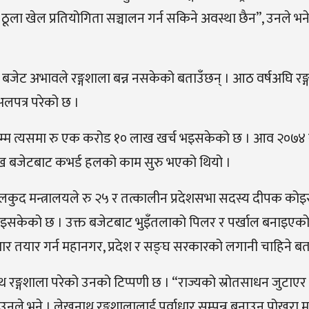
ूला खेल प्रतियोगिता सञ्चालन गर्न सकिने अवस्था छैन”, उनले भने
 अभावले रङ्गशाला बन्न नसकेको बताउँछन् । आठ वर्षअघि रङ्ग
अलपत्र परेको छ ।
हालसम्म त्यसमा रु एक करोड १० लाख खर्च भइसकेको छ । आव २०७४
ाख बजेटबाट कभर्ड हलको काम सुरु भएको थियो ।
ा खेलकुद मन्त्रालयले रु २५ र तत्कालीन प्रदेशसभा सदस्य दीपक को
र्च भइसकेको छ । उक्त बजेटबाट भुइँतलाको पिलर र पर्खाल बनाइएक
्वाधार तयार गर्न महानगर, प्रदेश र सङ्घ सरकारको लगानी चाहिने ब
ाथ रङ्गशाला परेको उनको टिप्पणी छ । “राज्यको स्रोतसाधन जुटाए
छ”, उनले भने । लेखनाथ रङ्गशालालाई पूर्वाधार सम्पन्न बनाउन पोखरा