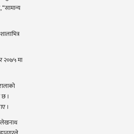
, “सामान्य
शालाभित्र
 र २०७५ मा
इरालाको
ो छ ।
ताए ।
र लेखनाथ
 महानगरले