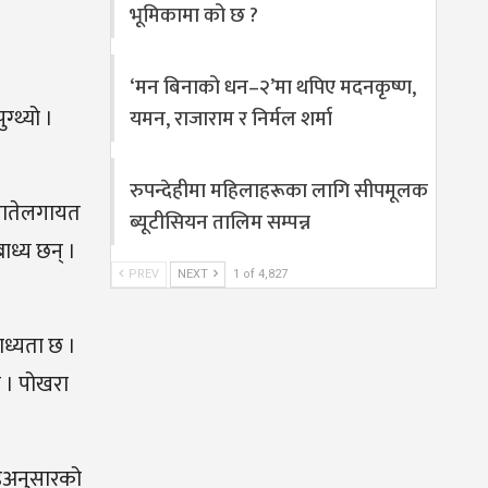
भूमिकामा को छ ?
‘मन बिनाको धन–२’मा थपिए मदनकृष्ण,
्थ्यो ।
यमन, राजाराम र निर्मल शर्मा
रुपन्देहीमा महिलाहरूका लागि सीपमूलक
करातेलगायत
ब्यूटीसियन तालिम सम्पन्न
ाध्य छन् ।
PREV
NEXT
1 of 4,827
ाध्यता छ ।
छ । पोखरा
्डअनुसारको