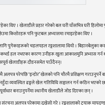
ा थिए । खेलाडीले प्रहार गरेको बल घरी घाँसभित्र घरी हिलोमा पुग
 छेउमा किशोरहरू पनि फुटबल अभ्यासमा रमाइरहेका थिए ।
 लागि पुगेकाहरूको चहलपहल रङ्गशालामा थियो । बिहानबेलुका 
् । कभर्ड हल नभएका कारण उनीहरू खुला आकाशमुनि अभ्यास गर्न ब
यासपूर्व खेलाडीहरू दौडनसमेत पाउँदैनन्।
 अलपत्र परेपछि ‘इन्डोर’ खेलको पनि चौरमै प्रशिक्षण गराउनुपर्ने ब
नहुँदा व्यवस्थित ढङ्गले खेल गतिविधि सञ्चालन गर्न कठिन भएको 
्वाधार बनाउनुपर्नेमा स्थानीय खेलाडीले जोड दिएका छन् ।
ा संरचना अलपत्र परेकामा दुखेसो गरे । रङ्गशालाको ट्रयाक मापदण