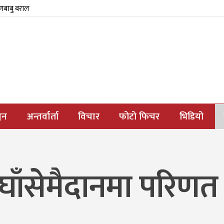
्णबाबु बराल
जन
अन्तर्वार्ता
विचार
फोटो फिचर
भिडियो
घाँसेमैदानमा परिणत