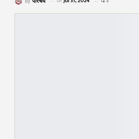
Jul 31, 2024
परिचय
On
By
0