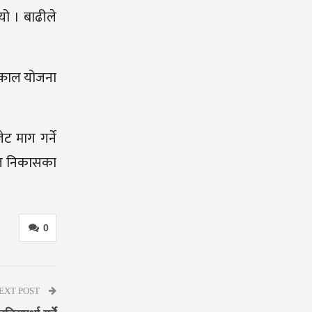
यो । बाढीले
त्काल योजना
 माग गर्ने
हज निकासका
0
EXT POST