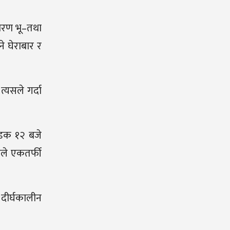
कारण भू–तथा
े घेराबार र
्यसले गर्दा
सडक १२ बजे
िले एकतर्फी
 दीर्घकालीन