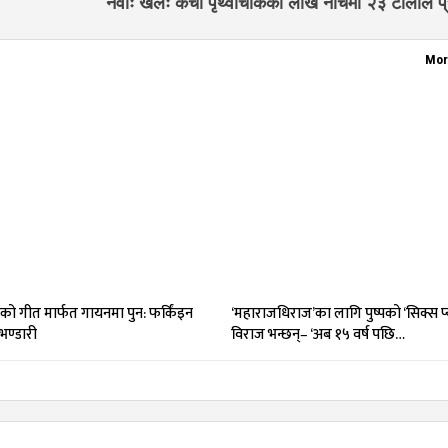
नेवाः खलः कचा पृथ्वीचोकको लाखे नाचमा २३ टोलीले प्रत
Mor
को गीत मार्फत गायनमा पुन: फर्किंइन
‘महाराजधिराज’का लागि पुष्पको ‘सिक्स प
भण्डारी
विराज भन्छन्– ‘अब १५ वर्ष पछि…