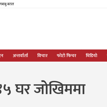
्णबाबु बराल
जन
अन्तर्वार्ता
विचार
फोटो फिचर
भिडियो
 ४५ घर जोखिममा