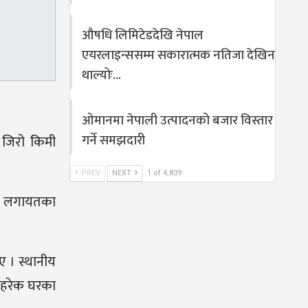
औषधि लिमिटेडदेखि नेपाल
एयरलाइन्ससम्म सकारात्मक नतिजा देखिन
थाल्योः…
ओमानमा नेपाली उत्पादनको बजार विस्तार
गर्ने समझदारी
 जिरो किमी
PREV
NEXT
1 of 4,839
यार लगायतका
ए । स्थानीय
े हरेक घरका