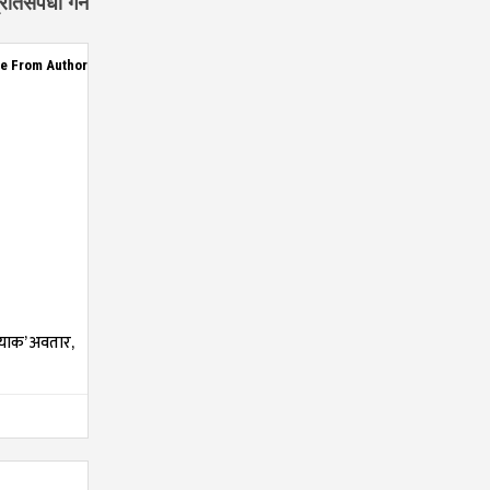
िसपर्धा गर्ने
e From Author
्याक’ अवतार,