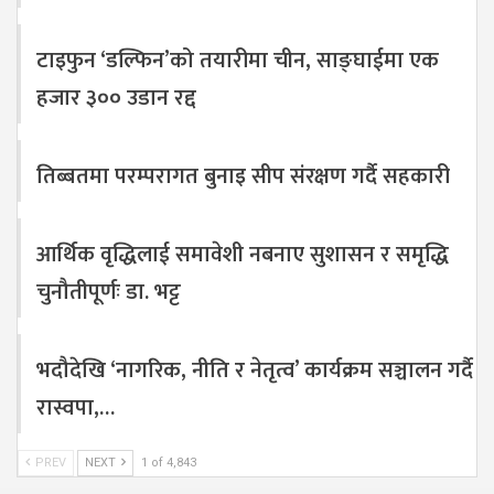
टाइफुन ‘डल्फिन’को तयारीमा चीन, साङ्घाईमा एक
हजार ३०० उडान रद्द
तिब्बतमा परम्परागत बुनाइ सीप संरक्षण गर्दै सहकारी
आर्थिक वृद्धिलाई समावेशी नबनाए सुशासन र समृद्धि
चुनौतीपूर्णः डा. भट्ट
भदौदेखि ‘नागरिक, नीति र नेतृत्व’ कार्यक्रम सञ्चालन गर्दै
रास्वपा,…
PREV
NEXT
1 of 4,843