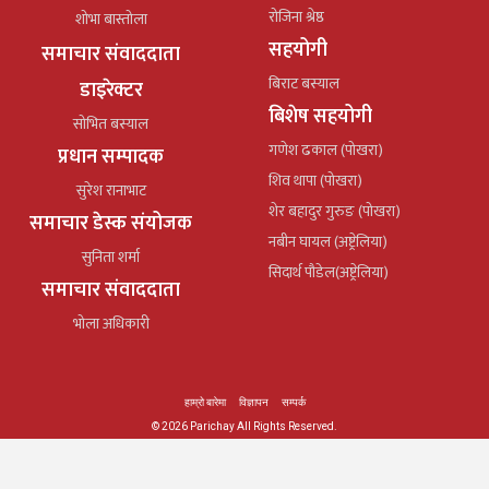
रोजिना श्रेष्ठ
शोभा बास्तोला
सहयोगी
समाचार संवाददाता
बिराट बस्याल
डाइरेक्टर
बिशेष सहयोगी
सोभित बस्याल
गणेश ढकाल (पोखरा)
प्रधान सम्पादक
शिव थापा (पोखरा)
सुरेश रानाभाट
शेर बहादुर गुरुङ (पोखरा)
समाचार डेस्क संयोजक
नबीन घायल (अष्ट्रेलिया)
सुनिता शर्मा
सिदार्थ पौडेल(अष्ट्रेलिया)
समाचार संवाददाता
भोला अधिकारी
हाम्रो बारेमा
विज्ञापन
सम्पर्क
© 2026 Parichay All Rights Reserved.