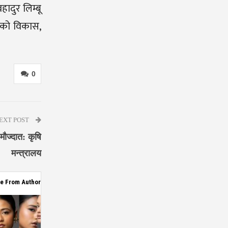
ादुर लिम्बू
्रको विकास,
0
EXT POST
ौज्दात: कृषि
मन्त्रालय
e From Author