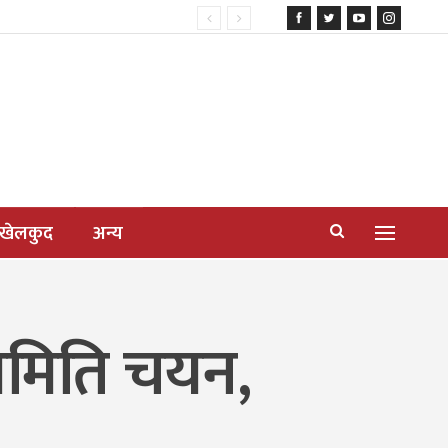
खेलकुद
अन्य
यसमिति चयन,