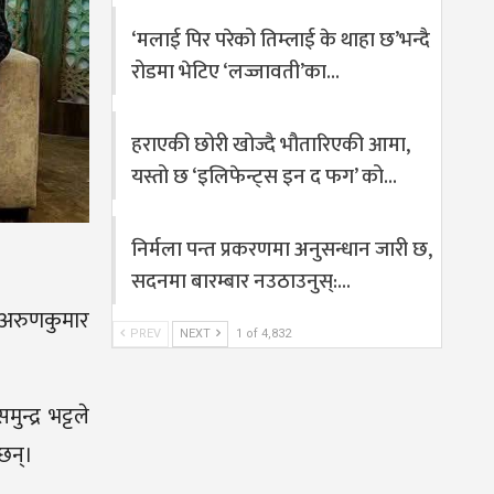
‘मलाई पिर परेको तिम्लाई के थाहा छ’भन्दै
रोडमा भेटिए ‘लज्जावती’का…
हराएकी छोरी खोज्दै भौतारिएकी आमा,
यस्तो छ ‘इलिफेन्ट्स इन द फग’ को…
निर्मला पन्त प्रकरणमा अनुसन्धान जारी छ,
सदनमा बारम्बार नउठाउनुस्:…
क अरुणकुमार
PREV
NEXT
1 of 4,832
्द्र भट्टले
छन्।