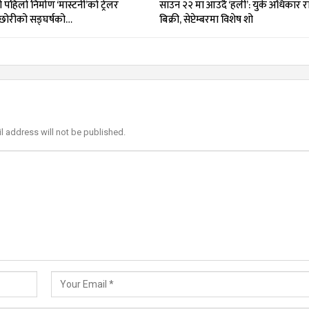
 पहिलो निर्माण ‘मास्टर्नी’को ट्रेलर
साउन २२ मा आउँदै ‘हली’: युके अधिकार रा
छोरीको सङ्घर्षको…
बिक्री, सेप्टेम्बरमा विशेष शो
l address will not be published.