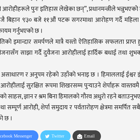
रोहीहरूले पुनः इतिहास लेखेका छन्”, प्रधानमन्त्रीले भन्नुभएको
ाले आजै बिहान ९ः३० बजे ११औं पटक सगरमाथा आरोहण गर्दै महिला
 कायम गर्नुभएको छ ।
को इमान्दार समर्पणले मात्रै यस्तो ऐतिहासिक सफलता प्राप्त 
सबैजनासँग साझा गर्दै दुवैजना आरोहीलाई हार्दिक बधाई तथा शुभक
असाधारण र अनुपम रहेको उहाँको भनाइ छ । हिमाललाई ईश्वर झैं 
 आरोहीलाई सुरक्षित रूपमा शिखरसम्म पुर्‍याउने शेर्पाहरू वास्तव
हरूको साहस, ज्ञान र श्रम बिना हिमालको गौरव अधुरो रहने बताउनु
था सम्पूर्ण आरोही, शेर्पा समुदाय र पर्वतारोहण क्षेत्रमा समर्पित सबै
को छ ।
cebook Messenger
Twitter
Email