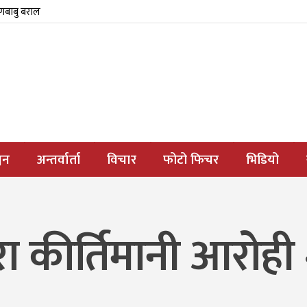
्णबाबु बराल
जन
अन्तर्वार्ता
विचार
फोटो फिचर
भिडियो
ारा कीर्तिमानी आरोही शे