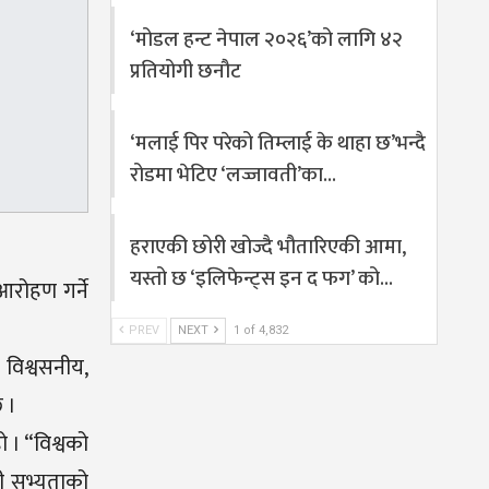
‘मोडल हन्ट नेपाल २०२६’को लागि ४२
प्रतियोगी छनौट
‘मलाई पिर परेको तिम्लाई के थाहा छ’भन्दै
रोडमा भेटिए ‘लज्जावती’का…
हराएकी छोरी खोज्दै भौतारिएकी आमा,
यस्तो छ ‘इलिफेन्ट्स इन द फग’ को…
आरोहण गर्ने
PREV
NEXT
1 of 4,832
 विश्वसनीय,
 ।
 । “विश्वको
ी सभ्यताको