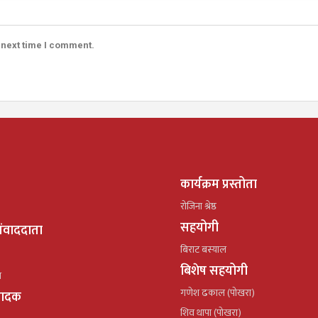
 next time I comment.
कार्यक्रम प्रस्तोता
रोजिना श्रेष्ठ
सहयोगी
ंवाददाता
बिराट बस्याल
बिशेष सहयोगी
ल
गणेश ढकाल (पोखरा)
्पादक
शिव थापा (पोखरा)