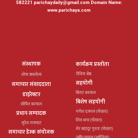
582221
parichaydaily@gmail.com
Domain Name:
www.parichaya.com
संस्थापक
कार्यक्रम प्रस्तोता
रोजिना श्रेष्ठ
शोभा बास्तोला
सहयोगी
समाचार संवाददाता
बिराट बस्याल
डाइरेक्टर
बिशेष सहयोगी
सोभित बस्याल
गणेश ढकाल (पोखरा)
प्रधान सम्पादक
शिव थापा (पोखरा)
सुरेश रानाभाट
शेर बहादुर गुरुङ (पोखरा)
समाचार डेस्क संयोजक
नबीन घायल (अष्ट्रेलिया)