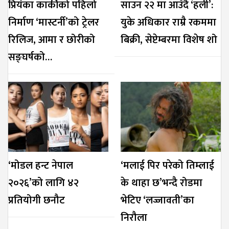
प्रियंका कार्कीको पहिलो
साउन २२ मा आउँदै ‘हली’:
निर्माण ‘मास्टर्नी’को ट्रेलर
युके अधिकार राम्रै रकममा
रिलिज, आमा र छोरीको
बिक्री, सेप्टेम्बरमा विशेष शो
सङ्घर्षको…
‘मोडल हन्ट नेपाल
‘मलाई पिर परेको तिम्लाई
२०२६’को लागि ४२
के थाहा छ’भन्दै रोडमा
प्रतियोगी छनौट
भेटिए ‘लज्जावती’का
निरौला