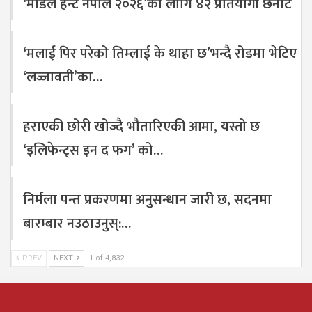
‘मोडल हन्ट नेपाल २०२६’को लागि ४२ प्रतियोगी छनौट
‘मलाई पिर परेको तिम्लाई के थाहा छ’भन्दै रोडमा भेटिए
‘लज्जावती’का…
हराएकी छोरी खोज्दै भौतारिएकी आमा, यस्तो छ
‘इलिफेन्ट्स इन द फग’ को…
निर्मला पन्त प्रकरणमा अनुसन्धान जारी छ, सदनमा
बारम्बार नउठाउनुस्:…
PREV
NEXT
1 of 4,832