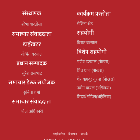
संस्थापक
कार्यक्रम प्रस्तोता
रोजिना श्रेष्ठ
शोभा बास्तोला
सहयोगी
समाचार संवाददाता
बिराट बस्याल
डाइरेक्टर
बिशेष सहयोगी
सोभित बस्याल
गणेश ढकाल (पोखरा)
प्रधान सम्पादक
शिव थापा (पोखरा)
सुरेश रानाभाट
शेर बहादुर गुरुङ (पोखरा)
समाचार डेस्क संयोजक
नबीन घायल (अष्ट्रेलिया)
सुनिता शर्मा
सिदार्थ पौडेल(अष्ट्रेलिया)
समाचार संवाददाता
भोला अधिकारी
हाम्रो बारेमा
विज्ञापन
सम्पर्क