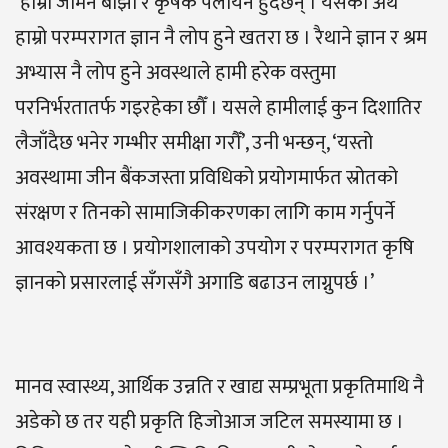
‘हाम्रा जमिन बाँझो र कृषक पलायन हुँदैछन् । यसको अर्थ
हाम्रो परम्परागत ज्ञान नै लोप हुने खतरा छ । रैथाने ज्ञान र श्रम
अभ्यास नै लोप हुने अवस्थाले हामी हरेक वस्तुमा
परनिर्भरतातर्फ गइरहेका छौँ । यसले हामीलाई कुन दिशातिर
लैजाँदैछ भनेर गम्भीर समीक्षा गरौँ’, उनी भन्छन्, ‘यस्तो
अवस्थामा जीन बैंकजस्ता प्रविधिको प्रयोगमार्फत स्रोतको
संरक्षण र तिनको सामाजिकीकरणका लागि काम गर्नुपर्ने
आवश्यकता छ । प्रयोगशालाको उपयोग र परम्परागत कृषि
ज्ञानको प्रसारलाई सँगसँगै अगाडि बढाउन लाग्नुपर्छ ।’
मानव स्वास्थ्य, आर्थिक उन्नति र खाद्य सम्प्रभूता प्रकृतिमाथि नै
अडेको छ तर यही प्रकृति हिजोआज जटिल समस्यामा छ ।