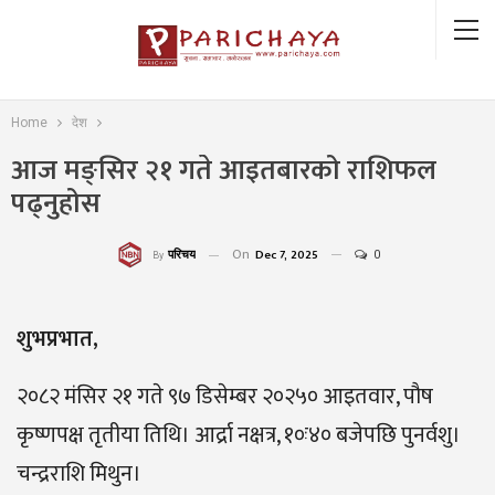
Home
देश
आज मङ्सिर २१ गते आइतबारको राशिफल
पढ्नुहोस
On
Dec 7, 2025
0
परिचय
By
शुभप्रभात,
२०८२ मंसिर २१ गते ९७ डिसेम्बर २०२५० आइतवार, पौष
कृष्णपक्ष तृतीया तिथि। आर्द्रा नक्षत्र, १०ः४० बजेपछि पुनर्वशु।
चन्द्रराशि मिथुन।