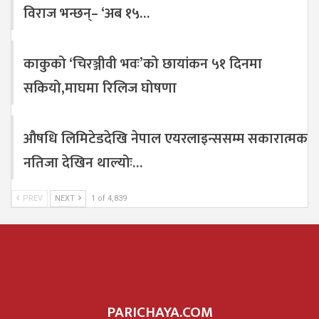
विराज भन्छन्– ‘अब १५…
काकुको ‘चिरञ्जीवी भवः’को छायांकन ५१ दिनमा
सकियो,माघमा रिलिज घोषणा
औषधि लिमिटेडदेखि नेपाल एयरलाइन्ससम्म सकारात्मक
नतिजा देखिन थाल्योः…
PREV
NEXT
1 of 4,839
PARICHAYA.COM