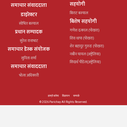
सहयोगी
समाचार संवाददाता
बिराट बस्याल
डाइरेक्टर
बिशेष सहयोगी
सोभित बस्याल
गणेश ढकाल (पोखरा)
प्रधान सम्पादक
शिव थापा (पोखरा)
सुरेश रानाभाट
शेर बहादुर गुरुङ (पोखरा)
समाचार डेस्क संयोजक
नबीन घायल (अष्ट्रेलिया)
सुनिता शर्मा
सिदार्थ पौडेल(अष्ट्रेलिया)
समाचार संवाददाता
भोला अधिकारी
हाम्रो बारेमा
विज्ञापन
सम्पर्क
© 2026 Parichay All Rights Reserved.