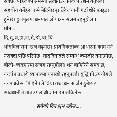
सक्छ। पहिलेकाे समस्या सुल्झाउन निकै परिश्रम गर्नुपर्ला।
सहयोग गर्नेहरू कमै भेटिनेछन्। धेरै लगानी गर्दा थोरै फाइदा
हुनेछ। हुलमुलमा धनमाल जोगाउन सजग रहनुहोला।
मीन
–
दि, दु, थ, झ, ञ, दे, दो, चा, चि
भाेगविलासमा खर्च बढ्नेछ। प्राथमिकताका आधारमा काम गर्न
नसक्दा पछि परिनेछ। वादविवादले सम्बन्ध कमजाेर बनाउनेछ,
बोली–व्यवहारमा सजग रहनुहाेला। धन बाहिरिने समय छ,
कर्जा र उधारो व्यापारमा चनाखो रहनुपर्ला। बुद्धिको उपयोगले
काम बन्नेछ। मिहिनेतले विद्या तथा धन आर्जन हुनेछ र
सावधानीले मात्र उपलब्धि जाेगाउन सकिनेछ।
सबैको दिन शुभ रहोस….