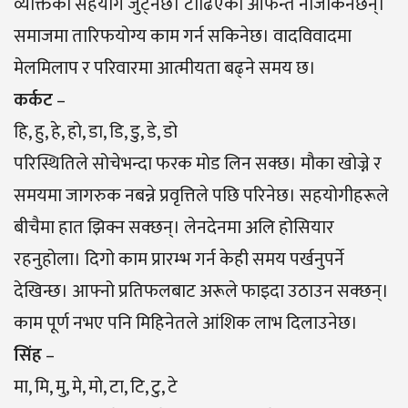
व्यक्तिकाे सहयाेग जुट्नेछ। टाढिएका आफन्त नजिकिनेछन्।
समाजमा तारिफयोग्य काम गर्न सकिनेछ। वादविवादमा
मेलमिलाप र परिवारमा आत्मीयता बढ्ने समय छ।
कर्कट
–
हि, हु, हे, हो, डा, डि, डु, डे, डो
परिस्थितिले सोचेभन्दा फरक मोड लिन सक्छ। मौका खाेज्ने र
समयमा जागरुक नबन्ने प्रवृत्तिले पछि परिनेछ। सहयोगीहरूले
बीचैमा हात झिक्न सक्छन्। लेनदेनमा अलि होसियार
रहनुहोला। दिगो काम प्रारम्भ गर्न केही समय पर्खनुपर्ने
देखिन्छ। आफ्नो प्रतिफलबाट अरूले फाइदा उठाउन सक्छन्।
काम पूर्ण नभए पनि मिहिनेतले आंशिक लाभ दिलाउनेछ।
सिंह
–
मा, मि, मु, मे, मो, टा, टि, टु, टे