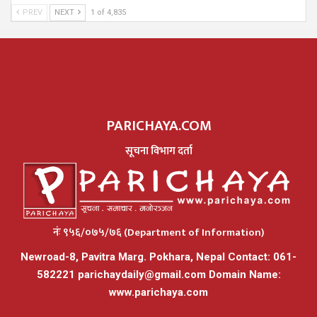
PREV
NEXT
1 of 4,835
PARICHAYA.COM
सूचना विभाग दर्ता
नंः ९५६/०७५/७६ (Department of Information)
Newroad-8, Pavitra Marg. Pokhara, Nepal Contact: 061-
582221
parichaydaily@gmail.com
Domain Name:
www.parichaya.com