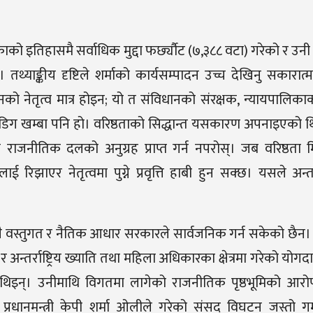
ाको इतिहासमै सर्वाधिक मुद्दा फर्छ्यौट (७
,
३८८ वटा) गरेको र उनी 
थ्याङ्कीय दृष्टिले शर्माको कार्यसम्पादन उच्च देखिनु सकारात्
नको नेतृत्व मात्र होइन
;
यो त संविधानको संरक्षक
,
न्यायपालिका
 अडिग खम्बा पनि हो। वरिष्ठताको सिद्धान्त यसकारण अपनाइएको थ
ा राजनीतिक दलको अनुग्रह प्राप्त गर्न नपरोस्। जब वरिष्ठता म
ई रिझाएर नेतृत्वमा पुग्ने प्रवृत्ति हाबी हुन सक्छ। यसले अन्
ुनै वस्तुगत र नैतिक आधार सरकारले सार्वजनिक गर्न सकेको छैन
रिय र अन्तर्राष्ट्रिय ख्याति तथा महिला अधिकारका क्षेत्रमा गरेको य
ार थिइन्। उनीमाथि विगतमा लागेको राजनीतिक पृष्ठभूमिको आर
नमन्त्री केपी शर्मा ओलीले गरेको संसद् विघटन जस्तो गम्भी