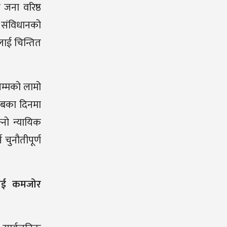
 जना वरिष्ठ
 संविधानको
ूलाई चिन्तित
सम्मको लामो
अबका दिनमा
नो न्यायिक
चुनौतीपूर्ण
वलाई कमजोर