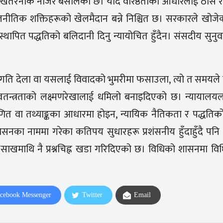
एउटा खतरनाक नजिर बसालेको छ। यदि वरिष्ठताको आधारलाई ठोस 
ाजनीतिक शक्तिहरूको खेलमैदान बन्ने निश्चित छ। सरकारले खोजेक
्थापित पद्धतिको बलिदानी दिनु न्यायोचित हुँदैन। संसदीय सुनु
मा गति देला वा यसलाई विवादको भुमरीमा फसाउला
,
त्यो त समयले
स्वतन्त्रताको लक्ष्मणरेखालाई धमिलो बनाइदिएको छ। न्यायालय
ित वा तथ्याङ्कका आधारमा होइन
,
न्यायिक नैतिकता र पद्धतिक
शासनका नाममा गरेका कतिपय सुधारहरू प्रशंसनीय हुँदाहुँदै पनि
साखमाथि नै प्रश्नचिह्न खडा गरिदिएको छ। विधिको शासनमा विधि 
cebook Messenger
Twitter
Email