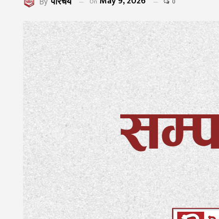
May 9, 2026
परिचय
On
By
0