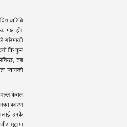
विद्यावारिधि
मक पक्ष हो।
को गरिमाको
ियो कि कुनै
िचिन्छ
,
तब
ततः न्यायको
। मल्ल केवल
ोगदानका कारण
ोपलाई उनकै
र मुद्दामा