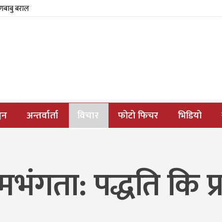
्णबाबु बराल
जन
अन्तर्वार्ता
विचार
फोटो फिचर
भिडियो
मभंगता: पद्धति कि प्