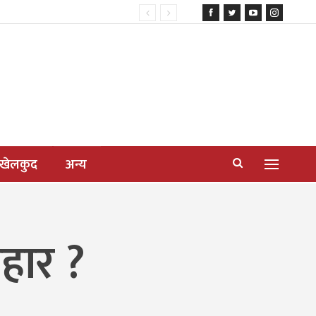
खेलकुद
अन्य
रहार ?