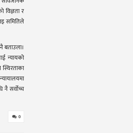
र सार्वजनिक
ो विज्ञता र
वाइ समितिले
 नै बताउला।
लाई न्यायको
ो स्थिरताका
 न्यायालयमा
नै सर्वोच्च
0