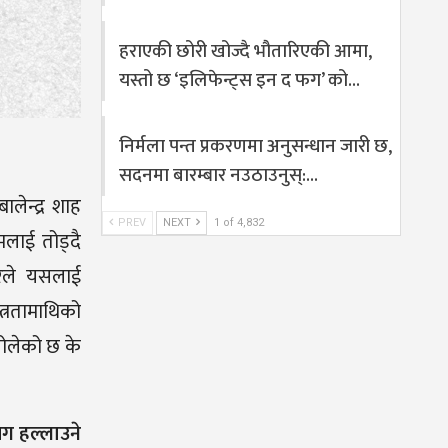
हराएकी छोरी खोज्दै भौतारिएकी आमा,
यस्तो छ ‘इलिफेन्ट्स इन द फग’ को…
निर्मला पन्त प्रकरणमा अनुसन्धान जारी छ,
सदनमा बारम्बार नउठाउनुस्:…
लेन्द्र शाह
PREV
NEXT
1 of 4,832
मलाई तोड्दै
ारले यसलाई
त्रतामाथिको
 खोलेको छ के
जग हल्लाउने