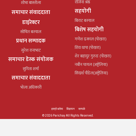
रोजिना श्रेष्ठ
शोभा बास्तोला
सहयोगी
समाचार संवाददाता
बिराट बस्याल
डाइरेक्टर
बिशेष सहयोगी
सोभित बस्याल
गणेश ढकाल (पोखरा)
प्रधान सम्पादक
शिव थापा (पोखरा)
सुरेश रानाभाट
शेर बहादुर गुरुङ (पोखरा)
समाचार डेस्क संयोजक
नबीन घायल (अष्ट्रेलिया)
सुनिता शर्मा
सिदार्थ पौडेल(अष्ट्रेलिया)
समाचार संवाददाता
भोला अधिकारी
हाम्रो बारेमा
विज्ञापन
सम्पर्क
© 2026 Parichay All Rights Reserved.