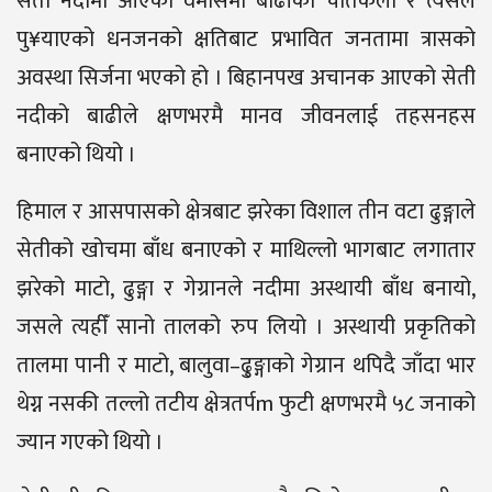
सेती नदीमा आएको वेमौसमी बाढीको चर्तिकला र त्यसले
पु¥याएको धनजनको क्षतिबाट प्रभावित जनतामा त्रासको
अवस्था सिर्जना भएको हो । बिहानपख अचानक आएको सेती
नदीको बाढीले क्षणभरमै मानव जीवनलाई तहसनहस
बनाएको थियो ।
हिमाल र आसपासको क्षेत्रबाट झरेका विशाल तीन वटा ढुङ्गाले
सेतीको खोचमा बाँध बनाएको र माथिल्लो भागबाट लगातार
झरेको माटो, ढुङ्गा र गेग्रानले नदीमा अस्थायी बाँध बनायो,
जसले त्यहीँ सानो तालको रुप लियो । अस्थायी प्रकृतिको
तालमा पानी र माटो, बालुवा–ढु्ङ्गाको गेग्रान थपिदै जाँदा भार
थेग्न नसकी तल्लो तटीय क्षेत्रतर्पm फुटी क्षणभरमै ५८ जनाको
ज्यान गएको थियो ।