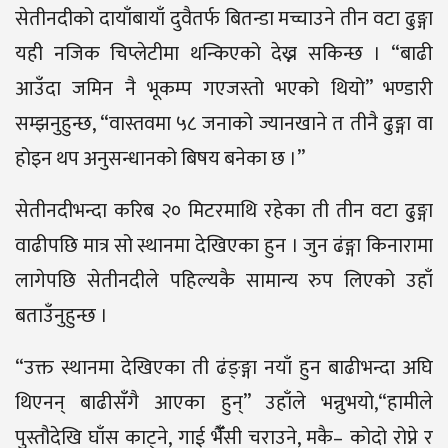
सेतीनदीको दायाँबायाँ दुवैतर्फ बितन्डा मच्चाउने तीन वटा ढुङ्गा
यही नजिक चिप्लेटीमा थन्किएको देख्न सकिन्छ । “बाढी
आउँदा जमिन नै भूकम्प गएजस्तो भएको थियो” भण्डारी
सम्झनुहुन्छ, “वास्तवमा ५८ जनाको ज्यानखाने त तीनै ढुङ्गा वा
होइन थप अनुसन्धानको बिषय बनेका छ ।”
सेतीनदीभन्दा करिब २० मिटरमाथि रहेका ती तीन वटा ढुङ्गा
वाढीपछि मात्र सो स्थानमा देखिएका हुन । जुन ढंङ्गा किनारामा
लागेपछि सेतीनदीले पहिल्यकै सामान्य रुप लिएको उहाँ
बताउँनुहुन्छ ।
“उक्त स्थानमा देखिएका ती ढंङ्ङ्गा नयाँ हुन बाढीभन्दा अघि
थिएनन् बाढीसँगै आएका हुन्” उहाँले भन्नुभयो,“हामीले
पुस्तौदेखि घाँस काट्ने, गाई भैँँसी चराउने, मकै– कोदो रोप्ने र