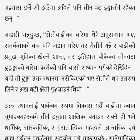
भट्टमास छर्ने सो ठाउँमा अहिले पनि तीन वटै ढुङ्गासँगै रहेका
छन् ।”
भन्डारी भन्नुहुन्छ, “सेतीबाढीका बारेमा धेरै अनुसन्धान भए,
सतर्कताको यन्त्र पनि जडान गरिए तर सेतीनै थुन्ने र बाढीको
प्रमुख भूमिका खेल्ने शान्त, तर इतिहास बोकेका तीनवटा
ढुङ्ङ्गाको बारेमा कसैको पनि चासो र ध्यान पुगेको देखिँदैन ।
यदी ती ढुङ्गा उक्त स्थानमा नरोकिएको भए सेतीले थप उग्ररुप
लिने र अझ बढी क्षेती पु¥याउने थियो । ”
उक्त स्थानलाई पार्कका रुपमा विकास गर्दै बाढीमा ज्यान
गुमाएकाहरुको तीनै ढुङ्गामा शालिक बनाउन सक्ने हो भने
धार्मिक, सांस्कृतिक, र पुरातात्विक महत्वले आन्तरिक एवं
बाह्य पर्यटन प्रवर्द्धनमा सहयोग पुग्ने माछापुच्छ्रे« गाउँपालिका