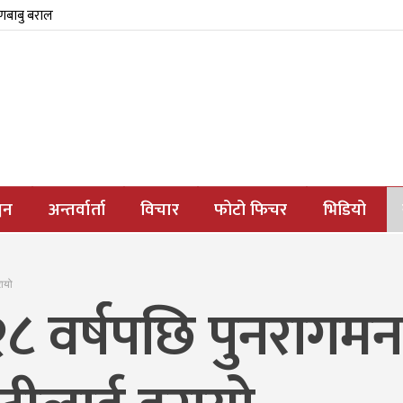
्णबाबु बराल
जन
अन्तर्वार्ता
विचार
फोटो फिचर
भिडियो
रायो
८ वर्षपछि पुनरागमन