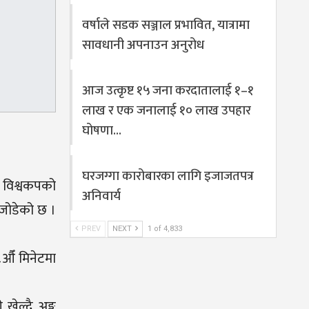
वर्षाले सडक सञ्जाल प्रभावित, यात्रामा
सावधानी अपनाउन अनुरोध
आज उत्कृष्ट १५ जना करदातालाई १–१
लाख र एक जनालाई १० लाख उपहार
घोषणा…
घरजग्गा कारोबारका लागि इजाजतपत्र
ै विश्वकपको
अनिवार्य
 जोडेको छ ।
PREV
NEXT
1 of 4,833
औँ मिनेटमा
खेल्दै अङ्क