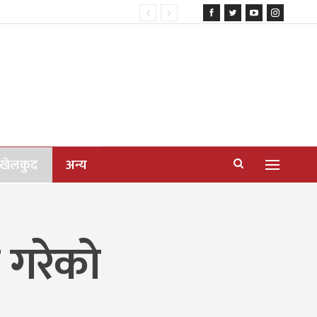
खेलकुद
अन्य
 गरेको