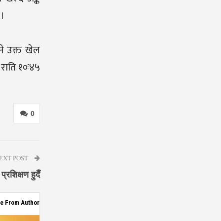
 ।
ुने उक्त खेल
 राति १०ः४५
0
EXT POST
्रशिक्षण हुदैँ
e From Author