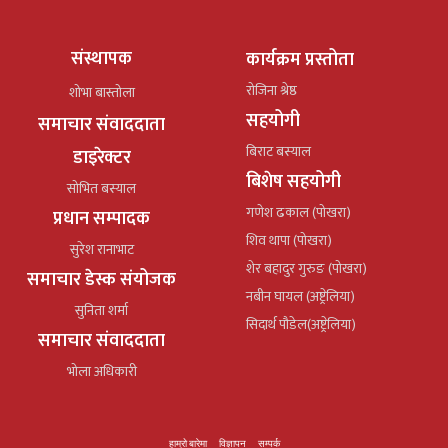
संस्थापक
कार्यक्रम प्रस्तोता
रोजिना श्रेष्ठ
शोभा बास्तोला
सहयोगी
समाचार संवाददाता
बिराट बस्याल
डाइरेक्टर
बिशेष सहयोगी
सोभित बस्याल
गणेश ढकाल (पोखरा)
प्रधान सम्पादक
शिव थापा (पोखरा)
सुरेश रानाभाट
शेर बहादुर गुरुङ (पोखरा)
समाचार डेस्क संयोजक
नबीन घायल (अष्ट्रेलिया)
सुनिता शर्मा
सिदार्थ पौडेल(अष्ट्रेलिया)
समाचार संवाददाता
भोला अधिकारी
हाम्रो बारेमा
विज्ञापन
सम्पर्क