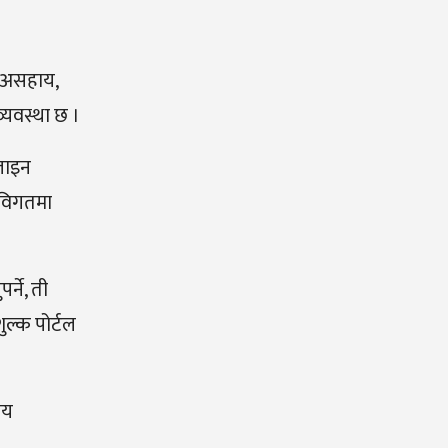
, असहाय,
व्यवस्था छ ।
नलाइन
“विगतमा
्ने, ती
शुल्क पोर्टल
ीय