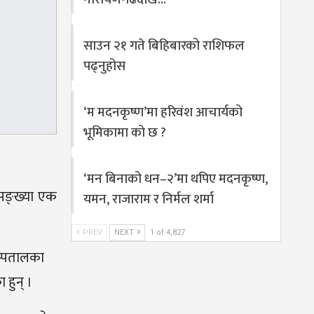
साउन २१ गते बिहिबारको राशिफल
पढ्नुहोस
‘म मदनकृष्ण’मा हरिवंश आचार्यको
भूमिकामा को छ ?
‘मन बिनाको धन–२’मा थपिए मदनकृष्ण,
 सङ्ख्या एक
यमन, राजाराम र निर्मल शर्मा
PREV
NEXT
1 of 4,827
अस्पतालका
 हुन् ।