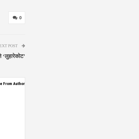
0
EXT POST
 ‘लुहारेकोट’
e From Author