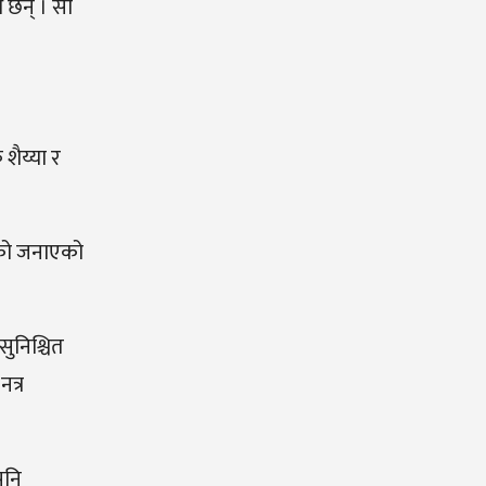
 छन् । सो
शैय्या र
ेको जनाएको
सुनिश्चित
नत्र
पनि