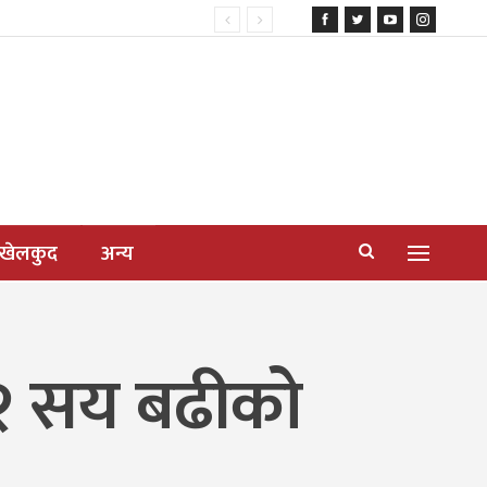
खेलकुद
अन्य
ि १२ सय बढीको