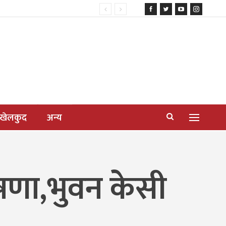
खेलकुद
अन्य
घोषणा,भुवन केसी