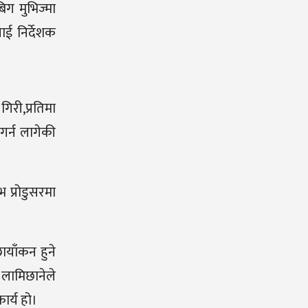
िग मुभिज्मा
ाई निर्देशक
िरी,प्रतिमा
गर्न लागेकी
भ प्रोडुसरमा
ायाँकन हुने
 लामिछानेले
ार्य हो।