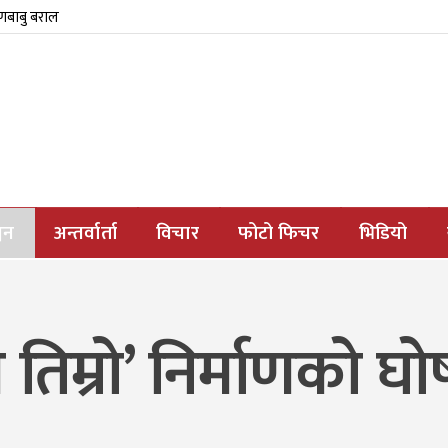
्णबाबु बराल
जन
अन्तर्वार्ता
विचार
फोटो फिचर
भिडियो
म तिम्रो’ निर्माणको 