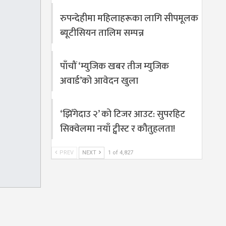
रुपन्देहीमा महिलाहरूका लागि सीपमूलक
ब्यूटीसियन तालिम सम्पन्न
पाँचौं ‘म्युजिक खबर तीज म्युजिक
अवार्ड’को आवेदन खुला
‘झिँगेदाउ २’ को टिजर आउट: सुपरहिट
सिक्वेलमा नयाँ ट्वीस्ट र कौतुहलता!
PREV
NEXT
1 of 4,827