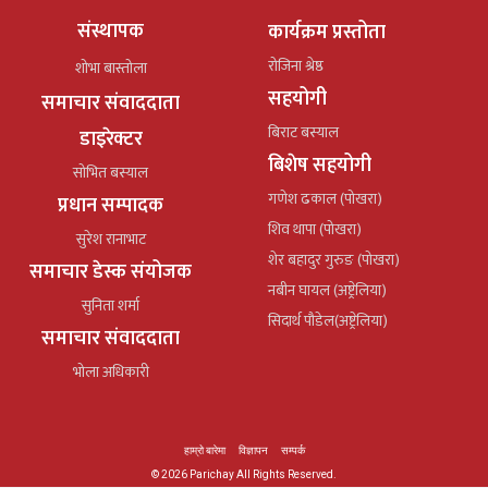
संस्थापक
कार्यक्रम प्रस्तोता
रोजिना श्रेष्ठ
शोभा बास्तोला
सहयोगी
समाचार संवाददाता
बिराट बस्याल
डाइरेक्टर
बिशेष सहयोगी
सोभित बस्याल
गणेश ढकाल (पोखरा)
प्रधान सम्पादक
शिव थापा (पोखरा)
सुरेश रानाभाट
शेर बहादुर गुरुङ (पोखरा)
समाचार डेस्क संयोजक
नबीन घायल (अष्ट्रेलिया)
सुनिता शर्मा
सिदार्थ पौडेल(अष्ट्रेलिया)
समाचार संवाददाता
भोला अधिकारी
हाम्रो बारेमा
विज्ञापन
सम्पर्क
© 2026 Parichay All Rights Reserved.