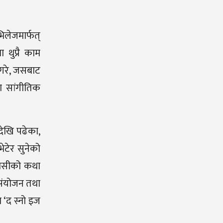
िलेजमार्फत्
 थुप्रै काम
 गरे, जसबाट
मा सांगीतिक
देखि पढेका,
ेटेर सुनेको
वासीको कथा
 संयोजन तथा
 ‘द स्नो इज