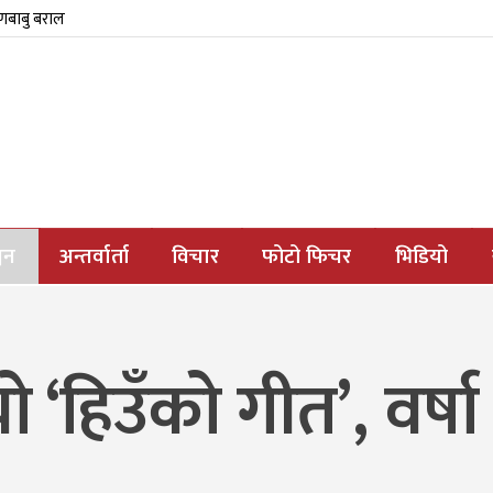
्णबाबु बराल
जन
अन्तर्वार्ता
विचार
फोटो फिचर
भिडियो
 ‘हिउँको गीत’, वर्ष