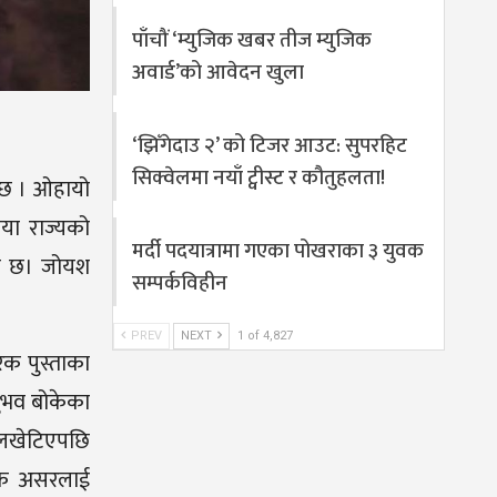
पाँचौं ‘म्युजिक खबर तीज म्युजिक
अवार्ड’को आवेदन खुला
‘झिँगेदाउ २’ को टिजर आउट: सुपरहिट
सिक्वेलमा नयाँ ट्वीस्ट र कौतुहलता!
को छ । ओहायो
िया राज्यको
मर्दी पदयात्रामा गएका पोखराका ३ युवक
एको छ। जोयश
सम्पर्कविहीन
PREV
NEXT
1 of 4,827
रक पुस्ताका
नुभव बोकेका
ि लखेटिएपछि
निक असरलाई