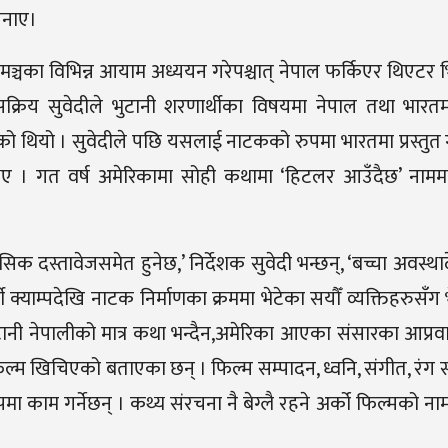
 जनाए।
मञ्चका विभिन्न आयाम अध्ययन गरेपश्चात् नेपाल फर्किएर थिएटर भ
्रिय सुवेदीले भुटानी शरणार्थीका विषयमा नेपाल तथा भारतमा
ो थियो । सुवेदीले पछि यसलाई नाटकको रुपमा भारतमा प्रस्तुत
ा थिए । गत वर्ष अमेरिकामा सोही कथामा ‘हिटलर आउँदैछ’ नाम
िक दस्तावेजसमेत हुनेछ,’ निर्देशक सुवेदी भन्छन्, ‘बच्चा अवस्था
याम्पदेखि नाटक निर्माणका क्रममा भेटेका सयौँ व्यक्तिहरुसँग भ
नी नेपालीको मात्र कथा भन्दैन,अमेरिका आएका संसारका आप्र
ा फिल्म खिचिएको बताएका छन् । फिल्म सम्पादन, ध्वनि, संगीत, रंग
काम गर्नेछन् । कथ्य संरचना नै बेग्लै रहने अर्को फिल्मको नाम