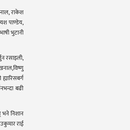
खनाल, राकेश
ोयश पाण्डेय,
ीभाषी भुटानी
जुन रसाइली,
खनाल,विष्णु
ह्यारिसबर्ग
जनभन्दा बढी
् भने निशान
ेउकुमार राई