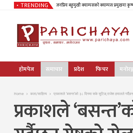
TRENDING
जनप्रिय बहुमुखी क्याम्पसको क्याम्पस प्रमुखमा कृष
होमपेज
समाचार
प्रदेश
फिचर
मनोरञ्
Home
कला/साहित्य
प्रकाशले ‘बसन्त’को ३८ दिनमा सके सुटिङ,राजेश हमालले गर्दैछन्
प्रकाशले ‘बसन्त’