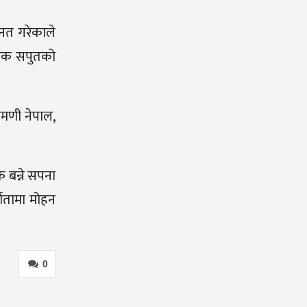
हनत गरेकाले
देशक सपुतको
लमणी नेपाल,
 बन्ने सपना
्मातामा मोहन
0