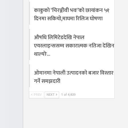
काकुको ‘चिरञ्जीवी भवः’को छायांकन ५१
दिनमा सकियो,माघमा रिलिज घोषणा
औषधि लिमिटेडदेखि नेपाल
एयरलाइन्ससम्म सकारात्मक नतिजा देखिन
थाल्योः…
ओमानमा नेपाली उत्पादनको बजार विस्तार
गर्ने समझदारी
PREV
NEXT
1 of 4,839