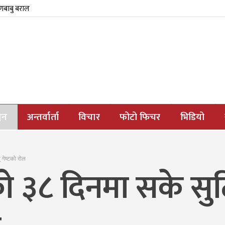
्णबाबु बराल
जन
अन्तर्वार्ता
विचार
फोटो फिचर
भिडियो
 गेष्टको रोल
को ३८ दिनमा सके स