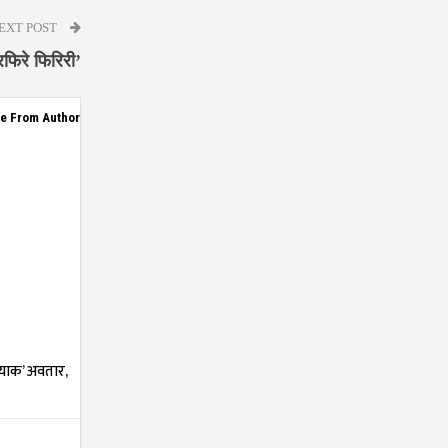
EXT POST
फिरे फिरिरी’
e From Author
्याक’ अवतार,