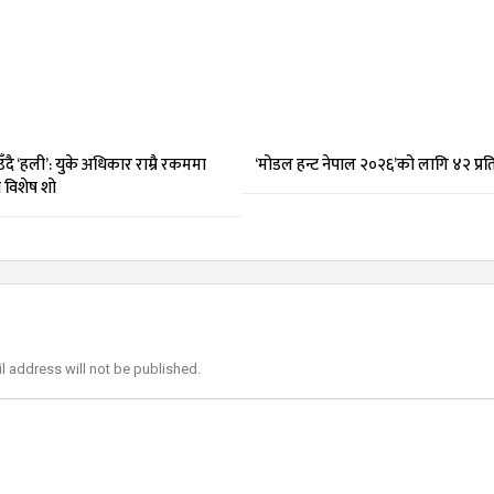
दै ‘हली’: युके अधिकार राम्रै रकममा
‘मोडल हन्ट नेपाल २०२६’को लागि ४२ प्र
मा विशेष शो
l address will not be published.