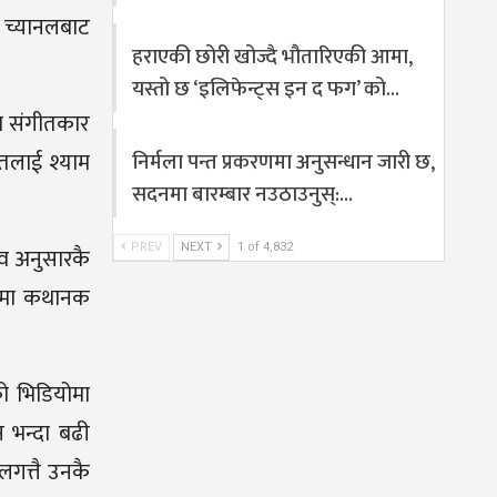
 च्यानलबाट
हराएकी छोरी खोज्दै भौतारिएकी आमा,
यस्तो छ ‘इलिफेन्ट्स इन द फग’ को…
ा संगीतकार
ीतलाई श्याम
निर्मला पन्त प्रकरणमा अनुसन्धान जारी छ,
सदनमा बारम्बार नउठाउनुस्:…
PREV
NEXT
1 of 4,832
ाव अनुसारकै
योमा कथानक
ो भिडियोमा
 भन्दा बढी
गत्तै उनकै