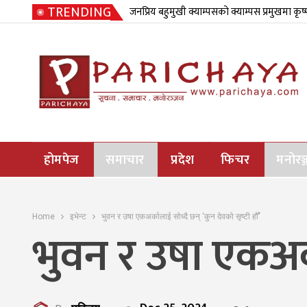
TRENDING
जनप्रिय बहुमुखी क्याम्पसको क्याम्पस प्रमुखमा कृष
होमपेज
समाचार
प्रदेश
फिचर
मनोरञ्
Home
इभेन्ट
भुवन र उषा एकअर्कालाई सोध्दै छन् ‘कुन देवको सृष्टी हौँ’
भुवन र उषा एकअर्क