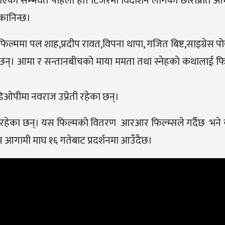
पाएको सम्भवत पहिलो हो। टिजरमा विदेशिन लागेको छोराप्रति अभिन
कानिन्छ।
्ममा पल शाह,प्रदीप रावत,विपना थापा, गजित बिष्ट,साइग्रेस पो
ा छन्। आमा र सन्तानबीचको माया ममता तथा स्नेहको कथालाई फिल
 डिओपीमा नवराज उप्रेती रहेका छन्।
गौतम,रहेका छन्। यस फिल्मको वितरण आरआर फिल्म्सले गर्दैछ भने
ामी माघ १६ गतेबाट प्रदर्शनमा आउँदैछ।