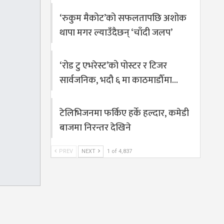
‘रुकुम मैकोट’को सफलतापछि अशोक
थापा मगर ल्याउँदैछन् ‘चाँदी जलप’
‘रोड टु एभरेस्ट’को पोस्टर र टिजर
सार्वजनिक, भदौ ६ मा काठमाडौँमा…
टेलिभिजनमा फर्किए हर्के हल्दार, कमेडी
बाजमा निरन्तर देखिने
PREV
NEXT
1 of 4,837