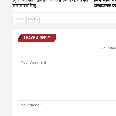
रघुजी फिल्म्सको ‘तीन तीघ्रे क्या बिग्रे’ रफ्तारमा, पाँच नयाँ
हलमा लाग्यो बहु
कलाकारको डेब्यु
उत्साहजनक उपस
PREV
NEXT
LEAVE A REPLY
Your emai