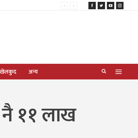
खेलकुद
अन्य
 नै ११ लाख