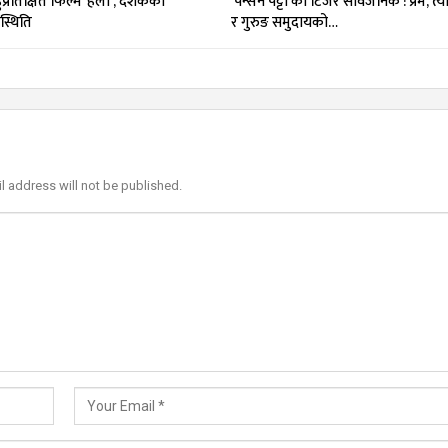
प्रतिक्षित फिल्म ‘हली’, दर्शकको
‘पेन्सन पट्टा’को टिजर सार्वजनिक : प्रेम, त
्थिति
र गुरुङ समुदायको…
l address will not be published.