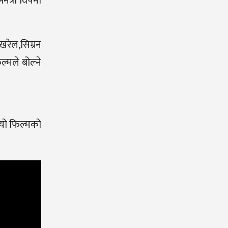
ेत्री विपना
खरेल,सिम्रन
्मले बोल्ने
 यो फिल्मको