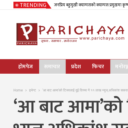
TRENDING
जनप्रिय बहुमुखी क्याम्पसको क्याम्पस प्रमुखमा कृष
होमपेज
समाचार
प्रदेश
फिचर
मनोरञ्
Home
इभेन्ट
‘आ बाट आमा’को टिजरलाई दुई दिनमा नै ११ लाख भ्युज,अधिकांश सकरात
‘आ बाट आमा’को ट