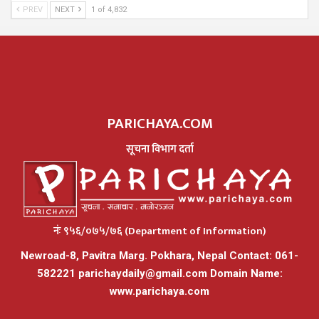
PREV
NEXT
1 of 4,832
PARICHAYA.COM
सूचना विभाग दर्ता
नंः ९५६/०७५/७६ (Department of Information)
Newroad-8, Pavitra Marg. Pokhara, Nepal Contact: 061-
582221
parichaydaily@gmail.com
Domain Name:
www.parichaya.com