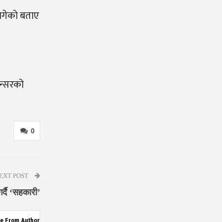
 लागेको बताए
ान्सरको
0
EXT POST
र्दै ‘सहकारी’
e From Author