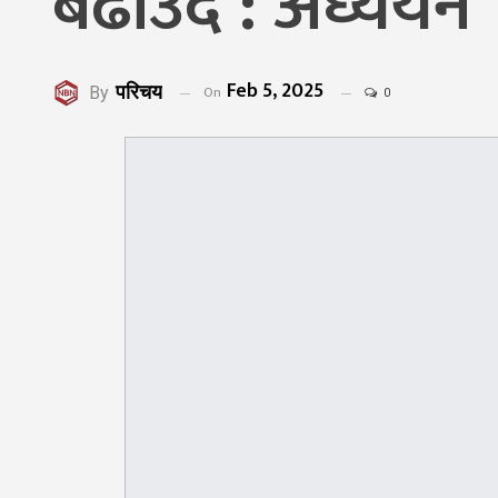
बढाउँदै : अध्ययन
Feb 5, 2025
परिचय
On
By
0