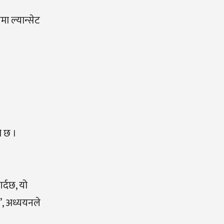
ा ल्यान्सेट
ो छ ।
र्दछ, यो
”, अध्ययनले