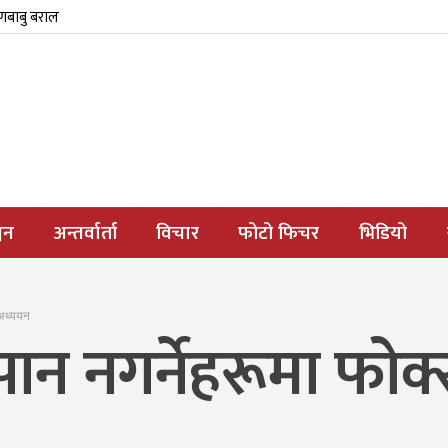
्णबाबु बराल
जन
अन्तर्वार्ता
विचार
फोटो फिचर
भिडियो
: अध्ययन
्रपान नगर्नेहरूमा फोक