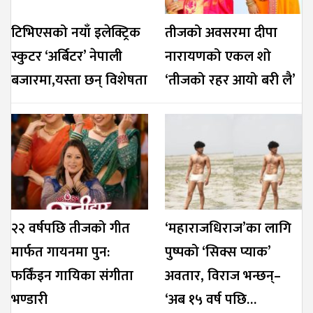
टिभिएसको नयाँ इलेक्ट्रिक
तीजको अवसरमा दीपा
स्कुटर ‘अर्बिटर’ नेपाली
नारायणको एकल शो
बजारमा,यस्ता छन् विशेषता
‘तीजको रहर आयो बरी लै’
२२ वर्षपछि तीजको गीत
‘महाराजधिराज’का लागि
मार्फत गायनमा पुन:
पुष्पको ‘सिक्स प्याक’
फर्किंइन गायिका संगीता
अवतार, विराज भन्छन्–
भण्डारी
‘अब १५ वर्ष पछि…