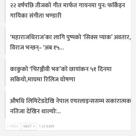
२२ वर्षपछि तीजको गीत मार्फत गायनमा पुन: फर्किंइन
गायिका संगीता भण्डारी
‘महाराजधिराज’का लागि पुष्पको ‘सिक्स प्याक’ अवतार,
विराज भन्छन्– ‘अब १५…
काकुको ‘चिरञ्जीवी भवः’को छायांकन ५१ दिनमा
सकियो,माघमा रिलिज घोषणा
औषधि लिमिटेडदेखि नेपाल एयरलाइन्ससम्म सकारात्मक
नतिजा देखिन थाल्योः…
PREV
NEXT
1 of 4,839