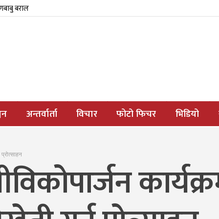
्णबाबु बराल
जन
अन्तर्वार्ता
विचार
फोटो फिचर
भिडियो
प्रोत्साहन
िकोपार्जन कार्यक्र