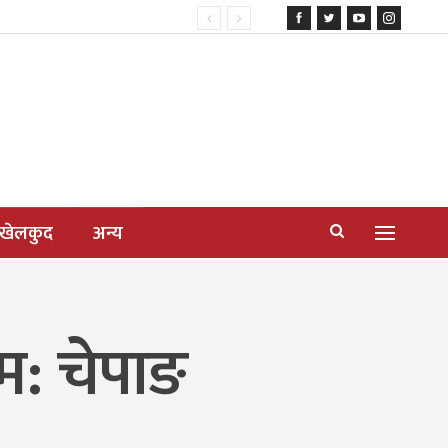
खेलकुद
अन्य
म: चेपाङ