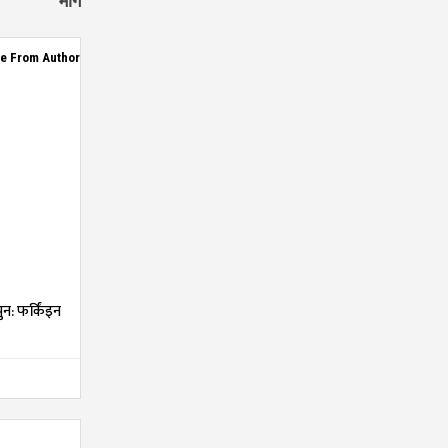
माग
e From Author
न: फर्किंइन