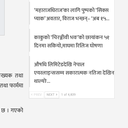
‘महाराजधिराज’का लागि पुष्पको ‘सिक्स
प्याक’ अवतार, विराज भन्छन्– ‘अब १५…
काकुको ‘चिरञ्जीवी भवः’को छायांकन ५१
दिनमा सकियो,माघमा रिलिज घोषणा
औषधि लिमिटेडदेखि नेपाल
एयरलाइन्ससम्म सकारात्मक नतिजा देखिन
ङ्ख्यक तथा
थाल्योः…
था फार्ममा
PREV
NEXT
1 of 4,839
को छ । गएको