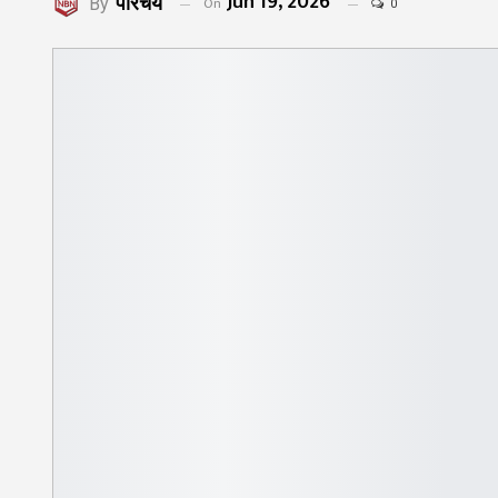
Jun 19, 2026
परिचय
On
By
0