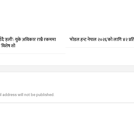
दै ‘हली’: युके अधिकार राम्रै रकममा
‘मोडल हन्ट नेपाल २०२६’को लागि ४२ प्र
मा विशेष शो
l address will not be published.