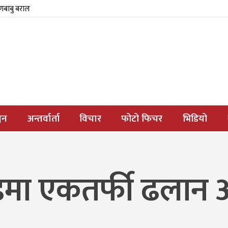
्णबाबु बराल
जन
अन्तर्वार्ता
विचार
फोटो फिचर
भिडियो
 खण्डमा एकतर्फी ढला