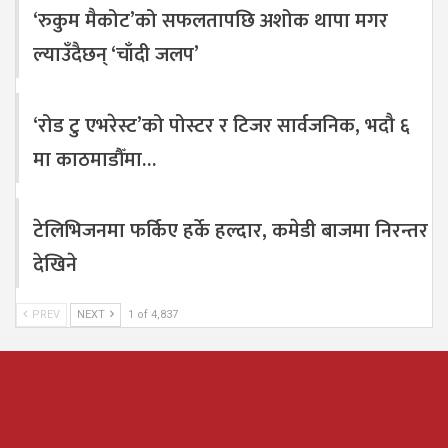
‘रुकुम मैकोट’को सफलतापछि अशोक थापा मगर
ल्याउँदैछन् ‘चाँदी जलप’
‘रोड टु एभरेस्ट’को पोस्टर र टिजर सार्वजनिक, भदौ ६
मा काठमाडौँमा…
टेलिभिजनमा फर्किए हर्के हल्दार, कमेडी बाजमा निरन्तर
देखिने
PREV
NEXT
1 of 4,837