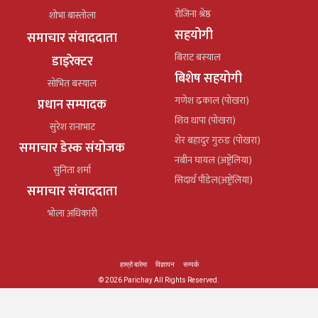
रोजिना श्रेष्ठ
शोभा बास्तोला
सहयोगी
समाचार संवाददाता
बिराट बस्याल
डाइरेक्टर
बिशेष सहयोगी
सोभित बस्याल
गणेश ढकाल (पोखरा)
प्रधान सम्पादक
शिव थापा (पोखरा)
सुरेश रानाभाट
शेर बहादुर गुरुङ (पोखरा)
समाचार डेस्क संयोजक
नबीन घायल (अष्ट्रेलिया)
सुनिता शर्मा
सिदार्थ पौडेल(अष्ट्रेलिया)
समाचार संवाददाता
भोला अधिकारी
हाम्रो बारेमा
विज्ञापन
सम्पर्क
© 2026 Parichay All Rights Reserved.