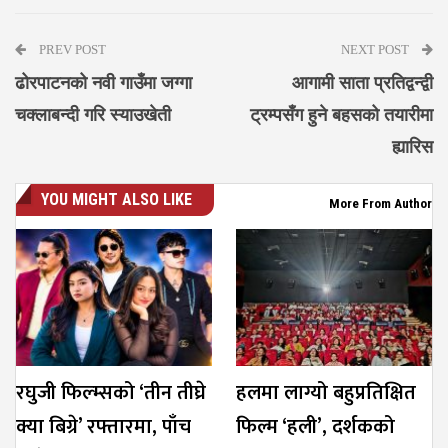
PREV POST
NEXT POST
ढोरपाटनको नवी गाउँमा जग्गा
आगामी साता प्रतिद्वन्द्वी
चक्लाबन्दी गरि स्याउखेती
ट्रम्पसँग हुने बहसको तयारीमा
ह्यारिस
YOU MIGHT ALSO LIKE
More From Author
रघुजी फिल्म्सको ‘तीन तीघ्रे
हलमा लाग्यो बहुप्रतिक्षित
क्या बिग्रे’ रफ्तारमा, पाँच
फिल्म ‘हली’, दर्शकको