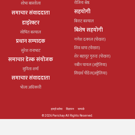
रोजिना श्रेष्ठ
शोभा बास्तोला
सहयोगी
समाचार संवाददाता
बिराट बस्याल
डाइरेक्टर
बिशेष सहयोगी
सोभित बस्याल
गणेश ढकाल (पोखरा)
प्रधान सम्पादक
शिव थापा (पोखरा)
सुरेश रानाभाट
शेर बहादुर गुरुङ (पोखरा)
समाचार डेस्क संयोजक
नबीन घायल (अष्ट्रेलिया)
सुनिता शर्मा
सिदार्थ पौडेल(अष्ट्रेलिया)
समाचार संवाददाता
भोला अधिकारी
हाम्रो बारेमा
विज्ञापन
सम्पर्क
© 2026 Parichay All Rights Reserved.