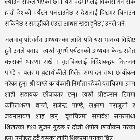
ल्याउन सफल भएका छौं । यस पदमार्गलई विकास गर्न सके
हाम्रो देशको पर्यटन फस्टाउनेछ र देशलाई विश्वभर चिनाउन
सकिनेछ र समृद्धीको एउटा आधार खडा हुनेछ,’ उनले भने।
जलवायु परिवर्तन अध्ययनका लागि पनि यस गन्तव्य विशिष्ट
हुने उनले बताए। त्यस्तै भूगर्भ पर्यटनको अध्ययन केन्द्र समेत
बन्नसक्ने धारणा राखे । वृत्तचित्रलाई निर्देशकद्वय निरन्जन
पाण्डे र बलराम बुढाथोकीले मिलेर सम्पादन तथा छायाँकन
गरेका हुन्। श्री वाग्ले कार्यकारी निर्माता रहेको वृत्तचित्रमा उमंग
शाही सहायक छाँयाकार छन्। त्यस्तै प्रोडक्सन टिममा
कपिलशरण वाग्ले, राजेन्द्र पाण्डे, लक्ष्मण पराजुली र
जयनारायण शाह छन्। वृत्तचित्रमा समावेश सगरमाथा
शिखरका दृश्य सुजन गुरुङ र दोजी शेर्पाले छायाँकन गरेका
हुन्। उनीहरु दुबै यसका लागि शिखरमा पुगेका थिए।