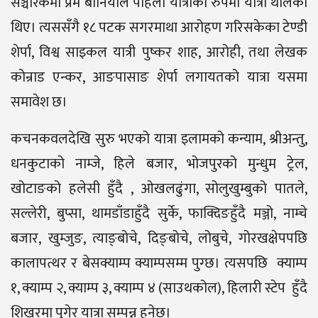
सञ्चारकर्मी प्रेम बानियाँले पहिलो यात्रीका रुपमा यात्रा थालेका
थिए। त्यससँगै १८ पटक सगरमाथा आरोहण गरिसकेका टेण्डी
शेर्पा, विश्व साइकल यात्री पुष्कर शाह, आरोही, तथा लेखक
कोन्राड एन्कर, आङपासाङ शेर्पा लगायतको यात्रा यसमा
समावेश छ।
कचनकवलदेखि सुरु भएको यात्रा इलामको कन्याम, श्रीअन्तु,
धनकुटाको नाम्जे, हिले बजार, भोजपुरको मुन्धुम ट्रेल,
खोटाङको हलेसी हुँदै , ओखलढुंगा, सोलुखुम्बुको पातले,
सल्लेरी, बुप्सा, थामडाँडाहुँदै सुर्के, फाक्दिङहुँदै मञ्जो, नाम्चे
बजार, खुम्जुङ, त्याङ्बोचे, दिङ्बोचे, लोबुचे, गोरखक्षेपपछि
कालापत्थर र बेसक्याम्प क्याम्पसम्म पुग्छ। त्यसपछि क्याम्प
१, क्याम्प २, क्याम्प ३, क्याम्प ४ (साउथकोल), हिलारी स्टेप हुँदै
शिखरमा पुगेर यात्रा सम्पन्न हुनेछ।