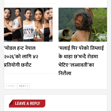
‘मोडल हन्ट नेपाल
‘मलाई पिर परेको तिम्लाई
२०२६’को लागि ४२
के थाहा छ’भन्दै रोडमा
प्रतियोगी छनौट
भेटिए ‘लज्जावती’का
निरौला
PREV
NEXT
LEAVE A REPLY