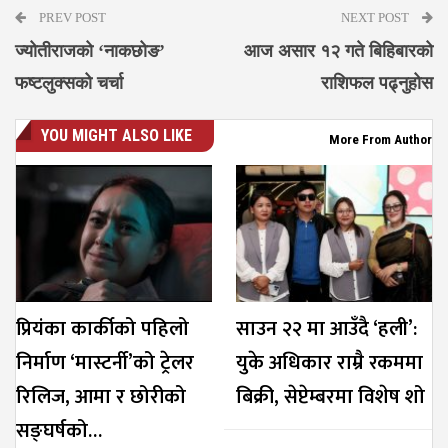
PREV POST
NEXT POST
ज्योतीराजको ‘नाकछोङ’
आज असार १२ गते बिहिबारको
फष्टलुक्सको चर्चा
राशिफल पढ्नुहोस
YOU MIGHT ALSO LIKE
More From Author
प्रियंका कार्कीको पहिलो
साउन २२ मा आउँदै ‘हली’:
निर्माण ‘मास्टर्नी’को ट्रेलर
युके अधिकार राम्रै रकममा
रिलिज, आमा र छोरीको
बिक्री, सेप्टेम्बरमा विशेष शो
सङ्घर्षको…