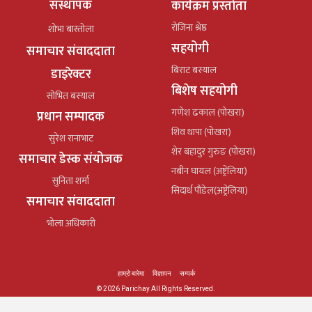
संस्थापक
कार्यक्रम प्रस्तोता
रोजिना श्रेष्ठ
शोभा बास्तोला
सहयोगी
समाचार संवाददाता
बिराट बस्याल
डाइरेक्टर
बिशेष सहयोगी
सोभित बस्याल
गणेश ढकाल (पोखरा)
प्रधान सम्पादक
शिव थापा (पोखरा)
सुरेश रानाभाट
शेर बहादुर गुरुङ (पोखरा)
समाचार डेस्क संयोजक
नबीन घायल (अष्ट्रेलिया)
सुनिता शर्मा
सिदार्थ पौडेल(अष्ट्रेलिया)
समाचार संवाददाता
भोला अधिकारी
हाम्रो बारेमा
विज्ञापन
सम्पर्क
© 2026 Parichay All Rights Reserved.