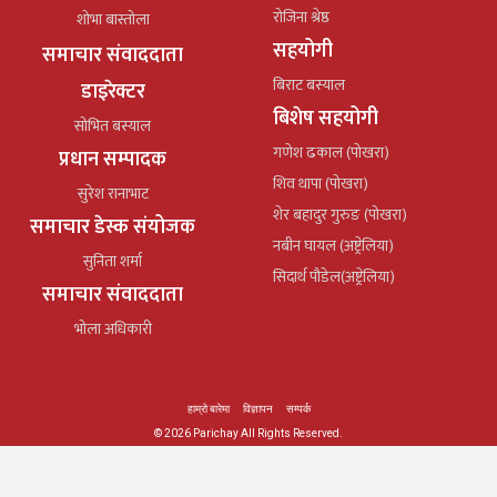
रोजिना श्रेष्ठ
शोभा बास्तोला
सहयोगी
समाचार संवाददाता
बिराट बस्याल
डाइरेक्टर
बिशेष सहयोगी
सोभित बस्याल
गणेश ढकाल (पोखरा)
प्रधान सम्पादक
शिव थापा (पोखरा)
सुरेश रानाभाट
शेर बहादुर गुरुङ (पोखरा)
समाचार डेस्क संयोजक
नबीन घायल (अष्ट्रेलिया)
सुनिता शर्मा
सिदार्थ पौडेल(अष्ट्रेलिया)
समाचार संवाददाता
भोला अधिकारी
हाम्रो बारेमा
विज्ञापन
सम्पर्क
© 2026 Parichay All Rights Reserved.