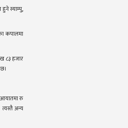
े स्याम्पु,
यका कपालमा
लाख ८३ हजार
 छ।
 आयातमा रु
यस्तै अन्य