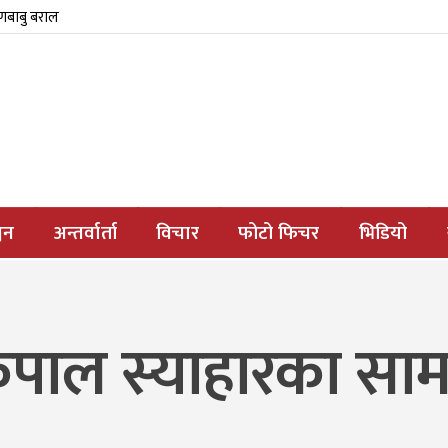
्णबाबु बराल
जन
अन्तर्वार्ता
विचार
फोटो फिचर
भिडियो
कपाल स्याहारका साम