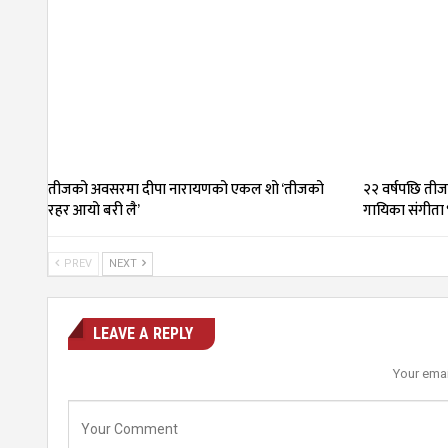
तीजको अवसरमा दीपा नारायणको एकल शो ‘तीजको
२२ वर्षपछि तीज
रहर आयो बरी लै’
गायिका संगीता 
PREV
NEXT
LEAVE A REPLY
Your emai