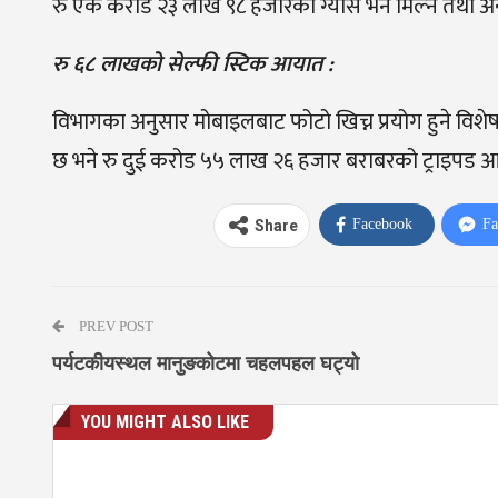
रु एक करोड २३ लाख ९८ हजारको ग्यास भर्न मिल्ने तथा
रु ६८ लाखको सेल्फी स्टिक आयात :
विभागका अनुसार मोबाइलबाट फोटो खिच्न प्रयोग हुने विशे
छ भने रु दुई करोड ५५ लाख २६ हजार बराबरको ट्राइपड
Facebook
Fa
Share
PREV POST
पर्यटकीयस्थल मानुङकोटमा चहलपहल घट्यो
YOU MIGHT ALSO LIKE