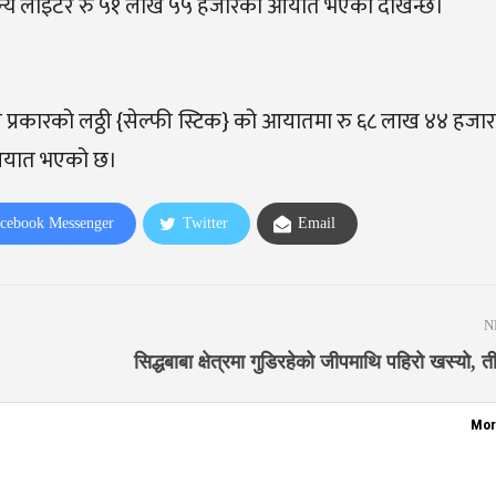
 अन्य लाइटर रु ५१ लाख ५५ हजारको आयात भएको देखिन्छ।
ष प्रकारको लठ्ठी {सेल्फी स्टिक} को आयातमा रु ६८ लाख ४४ हजा
 आयात भएको छ।
cebook Messenger
Twitter
Email
N
सिद्धबाबा क्षेत्रमा गुडिरहेको जीपमाथि पहिरो खस्यो, 
Mor