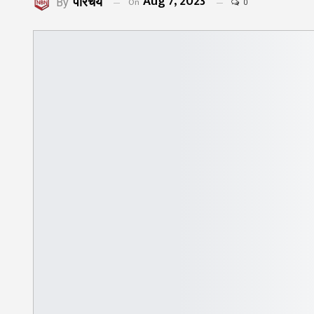
Aug 7, 2023
परिचय
On
By
0