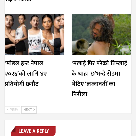
‘मोडल हन्ट नेपाल
‘मलाई पिर परेको तिम्लाई
२०२६’को लागि ४२
के थाहा छ’भन्दै रोडमा
प्रतियोगी छनौट
भेटिए ‘लज्जावती’का
निरौला
PREV
NEXT
LEAVE A REPLY