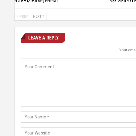
बजारमा,यस्ता छन् विशेषता
रहर आयो बरी ल
PREV
NEXT
LEAVE A REPLY
Your emai