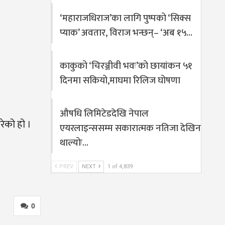
‘महाराजधिराज’का लागि पुष्पको ‘सिक्स
प्याक’ अवतार, विराज भन्छन्– ‘अब १५…
काकुको ‘चिरञ्जीवी भवः’को छायांकन ५१
दिनमा सकियो,माघमा रिलिज घोषणा
औषधि लिमिटेडदेखि नेपाल
रेको हो ।
एयरलाइन्ससम्म सकारात्मक नतिजा देखिन
थाल्योः…
PREV
NEXT
1 of 4,839
0