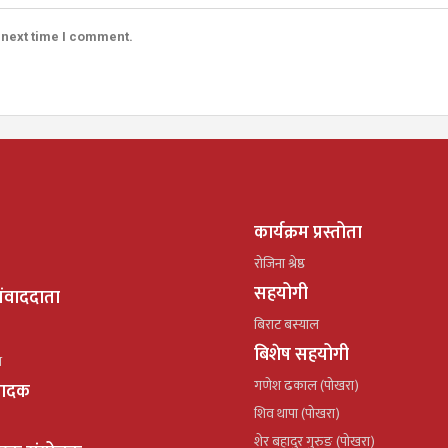
 next time I comment.
कार्यक्रम प्रस्तोता
रोजिना श्रेष्ठ
सहयोगी
ंवाददाता
बिराट बस्याल
बिशेष सहयोगी
ल
गणेश ढकाल (पोखरा)
्पादक
शिव थापा (पोखरा)
शेर बहादुर गुरुङ (पोखरा)