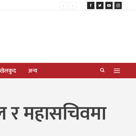
खेलकुद
अन्य
ाल र महासचिवमा