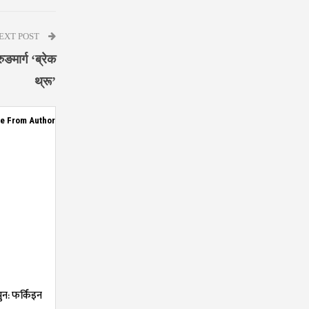
EXT POST
ङमार्ग ‘ब्रेक
थ्रू’
e From Author
न: फर्किंइन