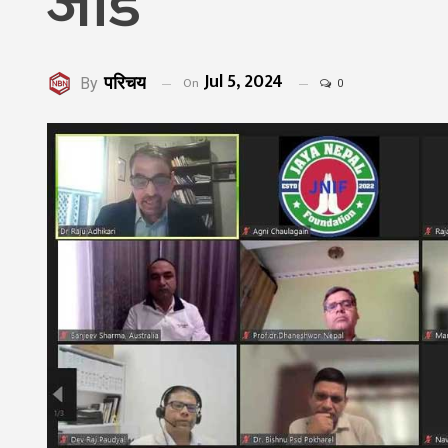
जोड
Jul 5, 2024
परिचय
On
By
0