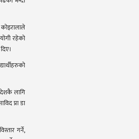
पढेको भन्दा
ता कोइरालाले
पयोगी रहेको
ि दिए।
यार्थीहरुको
ु देशकै लागि
विद प्रा डा
्तार गर्ने,