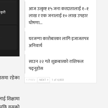
आज उत्कृष्ट १५ जना करदातालाई १–१
लाख र एक जनालाई १० लाख उपहार
घोषणा…
घरजग्गा कारोबारका लागि इजाजतपत्र
अनिवार्य
साउन २२ गते शुक्रबारको राशिफल
पढ्नुहोस
वासमा रहेका
PREV
NEXT
1 of 4,833
ाई शिक्षामा
उनपछि यसको