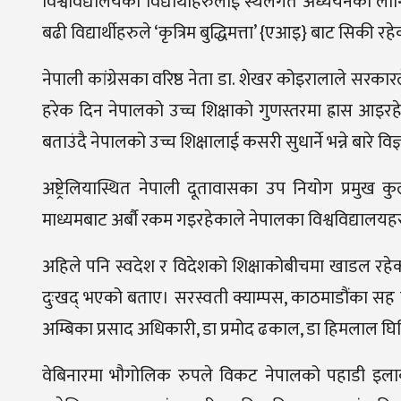
विश्वविद्यालयका विद्यार्थीहरुलाई स्थलगत अध्ययनका लाग
बढी विद्यार्थीहरुले ‘कृत्रिम बुद्धिमत्ता’ {एआइ} बाट सिकी 
नेपाली कांग्रेसका वरिष्ठ नेता डा. शेखर कोइरालाले सरकारले 
हरेक दिन नेपालको उच्च शिक्षाको गुणस्तरमा ह्रास आइरहे
बताउंदै नेपालको उच्च शिक्षालाई कसरी सुधार्ने भन्ने बारे
अष्ट्रेलियास्थित नेपाली दूतावासका उप नियोग प्रमुख क
माध्यमबाट अर्बौ रकम गइरहेकाले नेपालका विश्वविद्यालयहरु
अहिले पनि स्वदेश र विदेशको शिक्षाकोबीचमा खाडल रहेको बत
दुःखद् भएको बताए। सरस्वती क्याम्पस, काठमाडौंका सह प्र
अम्बिका प्रसाद अधिकारी, डा प्रमोद ढकाल, डा हिमलाल घि
वेबिनारमा भौगोलिक रुपले विकट नेपालको पहाडी इलाका त