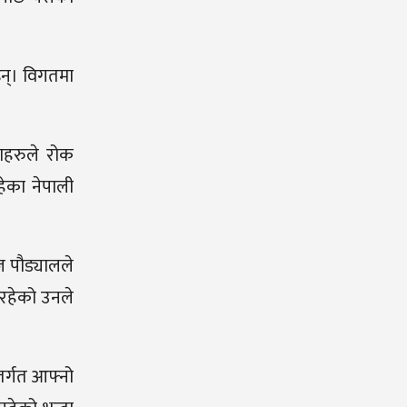
ाइन्। विगतमा
थाहरुले रोक
हेका नेपाली
ाज पौड्यालले
ै रहेको उनले
्तर्गत आफ्नो