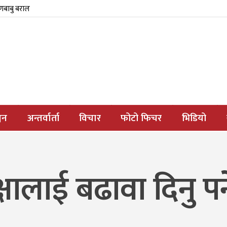
्णबाबु बराल
जन
अन्तर्वार्ता
विचार
फोटो फिचर
भिडियो
षालाई बढावा दिनु पर्