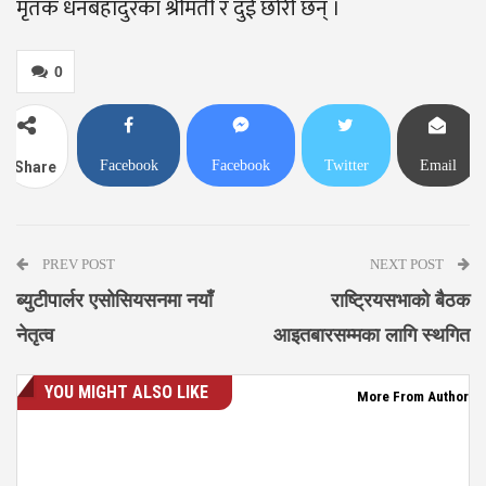
मृतक धनबहादुरका श्रीमती र दुई छोरी छन् ।
0
Facebook
Facebook
Twitter
Email
Share
Messenger
PREV POST
NEXT POST
ब्युटीपार्लर एसोसियसनमा नयाँ
राष्ट्रियसभाको बैठक
नेतृत्व
आइतबारसम्मका लागि स्थगित
YOU MIGHT ALSO LIKE
More From Author