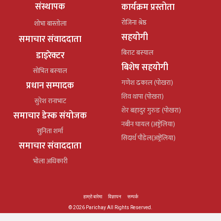
संस्थापक
कार्यक्रम प्रस्तोता
रोजिना श्रेष्ठ
शोभा बास्तोला
सहयोगी
समाचार संवाददाता
बिराट बस्याल
डाइरेक्टर
बिशेष सहयोगी
सोभित बस्याल
गणेश ढकाल (पोखरा)
प्रधान सम्पादक
शिव थापा (पोखरा)
सुरेश रानाभाट
शेर बहादुर गुरुङ (पोखरा)
समाचार डेस्क संयोजक
नबीन घायल (अष्ट्रेलिया)
सुनिता शर्मा
सिदार्थ पौडेल(अष्ट्रेलिया)
समाचार संवाददाता
भोला अधिकारी
हाम्रो बारेमा
विज्ञापन
सम्पर्क
© 2026 Parichay All Rights Reserved.